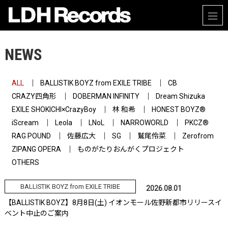
NEWS
ALL
BALLISTIK BOYZ from EXILE TRIBE
CB
CRAZY四角形
DOBERMAN INFINITY
Dream Shizuka
EXILE SHOKICHI×CrazyBoy
林 和希
HONEST BOYZ®
iScream
Leola
LNoL
NARROWORLD
PKCZ®
RAG POUND
佐藤広大
SG
鷲尾伶菜
Zerofrom
ZIPANG OPERA
ものがたりおんがくプロジェクト
OTHERS
BALLISTIK BOYZ from EXILE TRIBE
2026.08.01
【BALLISTIK BOYZ】8月8日(土) イオンモール佐野新都市リリースイ
ベント中止のご案内