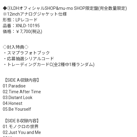
◆③LDHオフィシャルSHOP&mu-mo SHOP限定盤(完全数量限定)
※12inchアナログジャケット仕様
形態：LPレコード
品番：XNLD-10195
価格：￥7,700(税込)
◇封入特典◇
・スマプラフォトブック
・応募抽選シリアルコード
・トレーディングカードC(全2種中1種ランダム)
【SIDE A収録内容】
01.Paradise
02.Time After Time
03.Distant Look
04.Honest
05.Be Yourself
【SIDE B収録内容】
01.モノクロの世界
02.Just You and Me