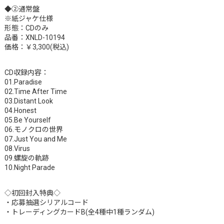
◆②通常盤
※紙ジャケ仕様
形態：CDのみ
品番：XNLD-10194
価格：￥3,300(税込)
CD収録内容：
01.Paradise
02.Time After Time
03.Distant Look
04.Honest
05.Be Yourself
06.モノクロの世界
07.Just You and Me
08.Virus
09.螺旋の軌跡
10.Night Parade
◇初回封入特典◇
・応募抽選シリアルコード
・トレーディングカードB(全4種中1種ランダム)