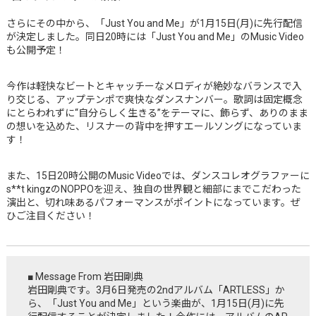
さらにその中から、「Just You and Me」が1⽉15⽇(月)に先⾏配信
が決定しました。同日20時には「Just You and Me」のMusic Video
も公開予定！
今作は軽快なビートとキャッチーなメロディが絶妙なバランスで入
り交じる、アップテンポで爽快なダンスナンバー。歌詞は固定概念
にとらわれずに“自分らしく生きる”をテーマに、飾らず、ありのまま
の想いを込めた、リスナーの背中を押すエールソングになっていま
す！
また、15日20時公開のMusic Videoでは、ダンスコレオグラファーに
s**t kingzのNOPPOを迎え、独自の世界観と細部にまでこだわった
演出と、切れ味あるパフォーマンスがポイントになっています。ぜ
ひご注目ください！
■ Message From 岩田剛典
岩田剛典です。3月6日発売の2ndアルバム「ARTLESS」か
ら、「Just You and Me」という楽曲が、1月15日(月)に先