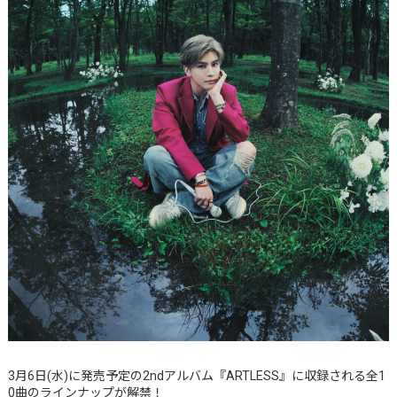
3⽉6⽇(水)に発売予定の2ndアルバム『ARTLESS』に収録される全1
0曲のラインナップが解禁！