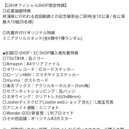
【LDHオフィシャルSHOP限定特典】
◎応募抽選特典
終演後に行われる岩田剛典との記念撮影会ご招待(全10公演 / 各公演
最大10組20名様)
◎先着外付けオリジナル特典
ミニアクリルスタンド(全6種中1種ランダム)
■全国CD SHOP・EC SHOP購入者先着特典
◎TSUTAYA：缶ミラー
◎Amazon：A4クリアファイル
◎タワーレコード：ICカードステッカー
◎ローソンHMV：スマホサイズステッカー
◎mu-mo：ポストカード
◎楽天ブックス：アクリルキーホルダー(5cm角)
◎セブンネットショッピング：缶バッジ
◎ネオウイング：クリアトレカ(63×88mm)
◎Joshinディスクピア(Joshin webショップ 含む)：L版生写真
◎アニメイト通販：ミニフォト
◎Wonder GOO/新星堂：L判ブロマイド
◎その他店舗：オリジナルA3ポスター