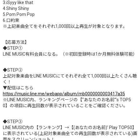
3.iSyyy like that
4.Shiny Shiny
5.Pom Pom Pop
6.⼝約束
※上記楽曲全てをそれぞれ1,000回以上再生が対象となります。
【応募方法】
◆STEP①
LINE MUSIC有料会員になる。（※初回登録時は1か月無料体験可能）
◆STEP②
上記対象楽曲をLINE MUSICにてそれぞれ全て1,000回以上たくさん聴
く！
▼配信はこちら
https://music.line.me/webapp/album/mb0000000003417a35
※LINE MUSIC内、ランキングページの【“あなたのお名前”‘s TOP5
0】の項目に再生回数が表示されていることをご確認ください。
◆STEP③
LINE MUSIC内の【ランキング】→【(あなたのお名前)’ Play TOP50】
に表示されている(上記対象楽曲全ての再生回数が表示されている)画
面をスクリーンショット！