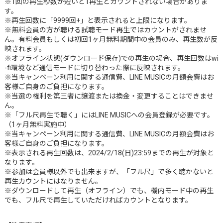
※1回の再生秒数が短いと1再生とカウントされない場合がありま
す。
※再生回数に「9999回+」と表示されると上限になります。
※無料会員の方が聴ける試聴モード再生ではカウントがされませ
ん。有料会員もしくは初回1ヶ月無料期間中の会員のみ、再生数が反
映されます。
※オフライン状態(ダウンロード保存)での再生の場合、再生回数はwi
-fi環境など通信モードに切り替わった際に反映されます。
※当キャンペーン利用に関する通信費、LINE MUSICの月額会費はお
客様ご自身のご負担になります。
※当選の権利を第三者に譲渡または換金・変更することはできませ
ん。
※「フル尺再生で聴く」にはLINE MUSICへの会員登録が必要です。
（1ヶ月無料実施中）
※当キャンペーン利用に関する通信費、LINE MUSICの月額会費はお
客様ご自身のご負担になります。
※表示される再生回数は、2024/2/18(日)23:59までの再生が対象と
なります。
※参加は会員様以外でも出来ますが、「フル尺」で多く聴かないと
再生カウントにはなりません。
※ダウンロードして再生（オフライン）でも、機内モード中の再生
でも、フル尺で再生していただければカウントとなります。