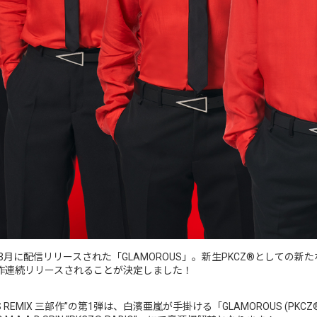
月に配信リリースされた「GLAMOROUS」。新生PKCZ®としての新
て3作連続リリースされることが決定しました！
 REMIX 三部作”の第1弾は、白濱亜嵐が手掛ける「GLAMOROUS (PKCZ® Du