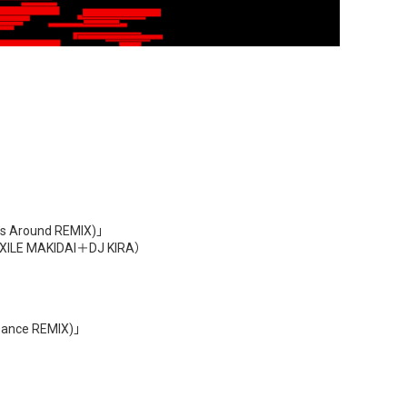
 Around REMIX)」
EXILE MAKIDAI＋DJ KIRA）
ance REMIX)」