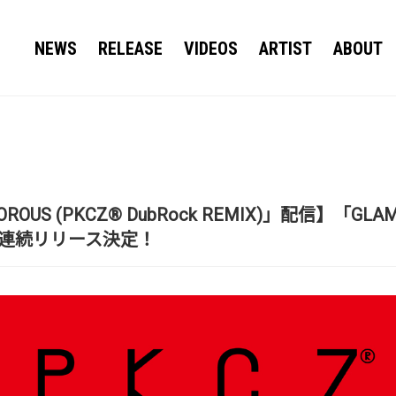
NEWS
RELEASE
VIDEOS
ARTIST
ABOUT
OROUS (PKCZ® DubRock REMIX)」配信】「GL
3作連続リリース決定！