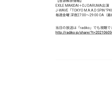
【音源解禁情報】
EXILE MAKIDAI＋DJ DARUMA出演
J-WAVE「TOKYO M.A.A.D SPIN ”P
毎週金曜 深夜27:00～29:00 OA
当日の放送は「radiko」でも視聴
http://radiko.jp/share/?t=202106