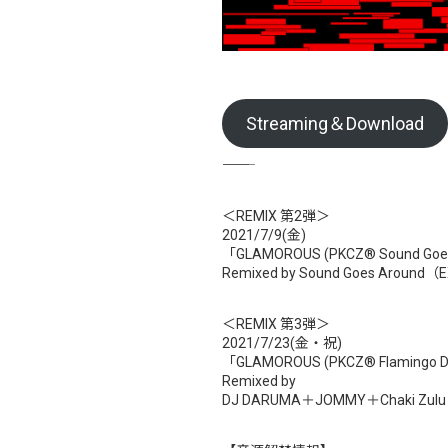
Streaming＆Download
―――――
＜REMIX 第2弾＞
2021/7/9(金)
「GLAMOROUS (PKCZ® Sound Goes
Remixed by Sound Goes Around（
＜REMIX 第3弾＞
2021/7/23(金・祝)
「GLAMOROUS (PKCZ® Flamingo D
Remixed by
DJ DARUMA＋JOMMY＋Chaki Zulu