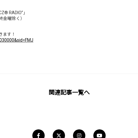
KCZ® RADIO”」
（最終金曜除く）
できます！
05030000&sid=FMJ
関連記事一覧へ