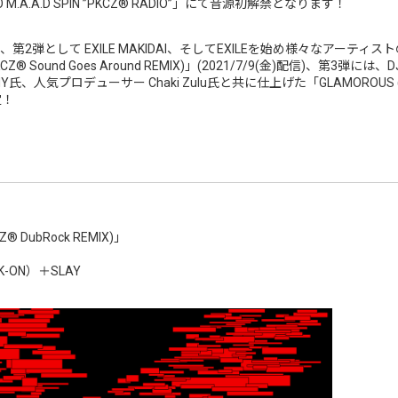
 M.A.A.D SPIN ”PKCZ® RADIO”」にて音源初解禁となります！
作”は、第2弾として EXILE MAKIDAI、そしてEXILEを始め様々なアーティ
® Sound Goes Around REMIX)」(2021/7/9(金)配信)、第3弾には
気プロデューサー Chaki Zulu氏と共に仕上げた「GLAMOROUS (PKCZ® 
定！
Z® DubRock REMIX)」
CK-ON）＋SLAY