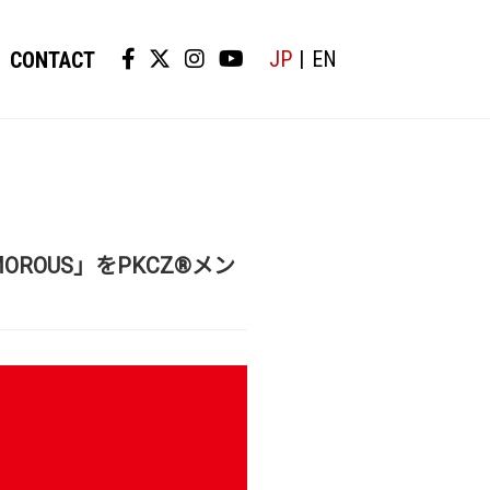
JP
EN
CONTACT
AMOROUS」をPKCZ®メン