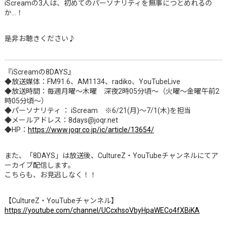
iScreamの3人は、初めてのパーソナリティを無事につとめれるの
か…！
是非お聴きください♪
『iScreamの8DAYS』
◆放送媒体：FM91.6、AM1134、radiko、YouTubeLive
◆放送時間：毎週月曜～木曜 深夜2時05分頃～（火曜～金曜午前2
時05分頃～）
◆パーソナリティ ： iScream ※6/21(月)～7/1(木)を担当
◆メールアドレス：8days@joqr.net
◆HP：
https://www.joqr.co.jp/ic/article/13654/
また、「8DAYS」は放送後、CultureZ・YouTubeチャンネルにてア
ーカイブ配信します。
こちらも、お見逃しなく！！
【CultureZ・YouTubeチャンネル】
https://youtube.com/channel/UCcxhsoVbyHpaWECo4fXBiKA