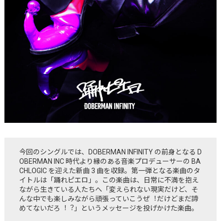
今回のシングルでは、DOBERMAN INFINITY の前⾝となる D
OBERMAN INC 時代より縁のある⾳楽プロデューサーの BA
CHLOGIC を迎えた新曲 3 曲を収録。第⼀弾となる楽曲のタ
イトルは「踊れピエロ」。この楽曲は、⽇常に不満を抱え
ながら⽣きている⼈たちへ「変えられない現実だけど、そ
んな中でも楽しみながら頑張っていこうぜ︕だけどまだ諦
めてないだろ︕︖」というメッセージを投げかけた楽曲。