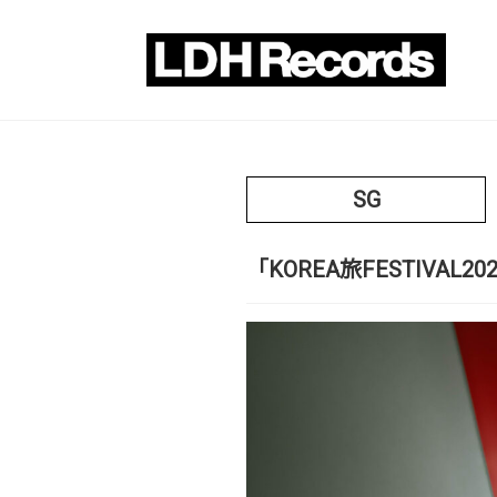
SG
「KOREA旅FESTIVAL2