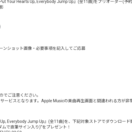
 Your Hearts Up, Everybody Jump Up』(全11曲)をプリオー
影
ーンショット画像・必要事項を記入してご応募
のでご注意ください。
Musicは別のサービスとなります。Apple Musicの楽曲再生画面と間違われ
our Hearts Up, Everybody Jump Up』(全11曲)を、下記対象スト
ダムで直筆サイン入り)”をプレゼント！