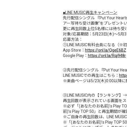
■LINE MUSIC再生キャンペーン
先行配信シングル 『Put Your Hea
アー写待ち受け画像”をプレゼント
更に再生回数上位5名様には待ち受
対象/応募期間：5月23日(木)～5月31日
応募方法：
①LINE MUSIC有料会員になる
App Store：
https://onl.la/QgeE6BZ
Google Play：
https://onl.la/Rqj948r
②先行配信シングル 『Put Your Heart
LINE MUSICでの再生はこちら：
htt
※楽曲ページは5/23(木)0:00以降
③LINE MUSIC内の【ランキング】→【(あ
再生回数が表示されている画面をス
※必ず「(あなたのお名前)’s Pl
前)’s Play TOP 50」と再
※ご自身の再生回数は、LINE M
※「(あなたのお名前)’s Play TO