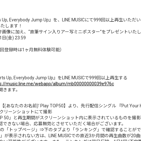
rts Up, Everybody Jump Up』を、LINE MUSICにて999回以上
いたします！
け画像に加え、“直筆サイン入りアー写ミニポスター”をプレゼントいた
(金) 23:59
（※初回登録時は1ヶ月無料体験可能）
s Up, Everybody Jump Up』をLINE MUSICで999回以上再生する
ps://music.line.me/webapp/album/mb00000000039e976c
に開きます。
なたのお名前)’ Play TOP50】より、先行配信シングル 『Put Your Hearts
クリーンショットにて撮影
ay TOP 50」と再生期間がスクリーンショット内に表示されているものを
生期間が確認できない場合、応募無効とさせていただく場合がございます。
USICの「トップページ」⇒下のタブより「ランキング」で確認することが
P 50」が表示されない方は、LINE MUSICでの直近3か月間の再生曲数が20曲