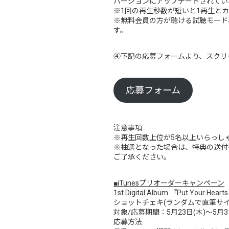
バージョンにアップデートされてい
※1回の再生秒数が短いと1再生と
※無料会員の方が聴ける試聴モード
す。
④下記の応募フォームより、スクリ
応募フォーム
注意事項
※再生回数上位が5名以上いらっし
※抽選となった場合は、特典の送付
ご了承ください。
■iTunesプリオーダーキャンペーン
1st Digital Album 『Put Y
ショットチェキ(ランダムで直筆サイ
対象/応募期間：5月23日(木)～5月31日
応募方法