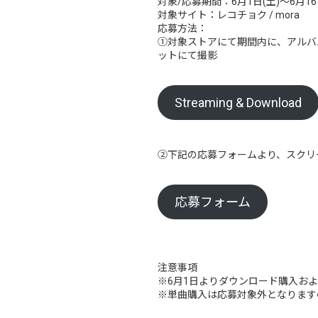
対象/応募期間：6月1日(土)～6月16日(
対象サイト：レコチョク / mora
応募方法：
①対象ストアにて期間内に、アルバム『Put
ットにて撮影
Streaming & Download
②下記の応募フォームより、スクリ
応募フォーム
注意事項
※6月1日よりダウンロード購入お
※単曲購入は応募対象外となります