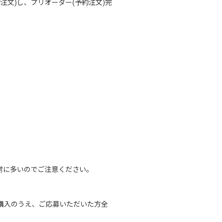
ダー(予約注文)し、プリオーダー(予約注文)完
る方が非常に多いのでご注意ください。
アでダウンロード購入のうえ、ご応募いただいた方全