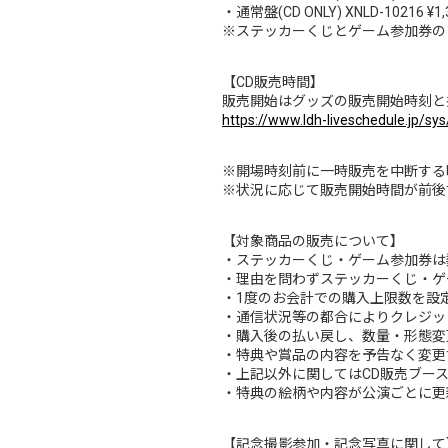
・通常盤(CD ONLY) XNLD-10216 ¥1,
※ステッカーくじとゲーム参加券の
【CD販売時間】
販売開始はグッズの販売開始時刻と
https://www.ldh-liveschedule.jp/sy
※開場時刻前に一時販売を中断する
※状況に応じて販売開始時間が前後
【対象商品の販売について】
・ステッカーくじ・ゲーム参加券は
・理由を問わずステッカーくじ・ゲ
・1度のお会計での購入上限数を設
・通信状況等の都合によりクレジッ
・購入後の払い戻し、数量・形態変
・特典や賞品の内容を予告なく変更
・上記以外に関してはCD販売ブー
・特典の絵柄や内容が公演ごとに更
【記念撮影参加・記念写真に関して