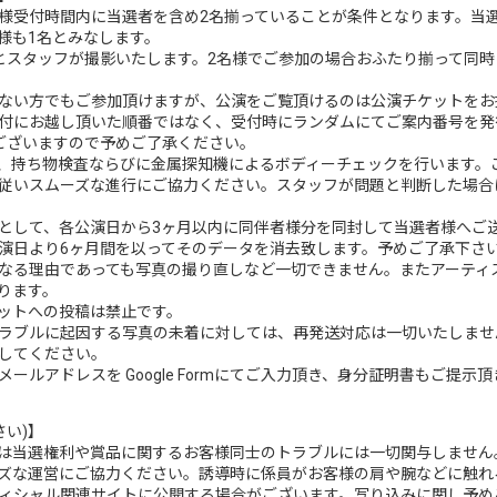
様受付時間内に当選者を含め2名揃っていることが条件となります。当選
様も1名とみなします。
とスタッフが撮影いたします。2名様でご参加の場合おふたり揃って同時
ない方でもご参加頂けますが、公演をご覧頂けるのは公演チケットをお
付にお越し頂いた順番ではなく、受付時にランダムにてご案内番号を発行
ございますので予めご了承ください。
、持ち物検査ならびに金属探知機によるボディーチェックを行います。
従いスムーズな進行にご協力ください。スタッフが問題と判断した場合
として、各公演日から3ヶ月以内に同伴者様分を同封して当選者様へご
演日より6ヶ月間を以ってそのデータを消去致します。予めご了承下さ
なる理由であっても写真の撮り直しなど一切できません。またアーティ
ります。
ネットへの投稿は禁止です。
ラブルに起因する写真の未着に対しては、再発送対応は一切いたしませ
してください｡
ルアドレスを Google Formにてご入力頂き、身分証明書もご提示
さい)】
、当社)は当選権利や賞品に関するお客様同士のトラブルには一切関与しません
ズな運営にご協力ください。誘導時に係員がお客様の肩や腕などに触れ
ィシャル関連サイトに公開する場合がございます。写り込みに関し予め