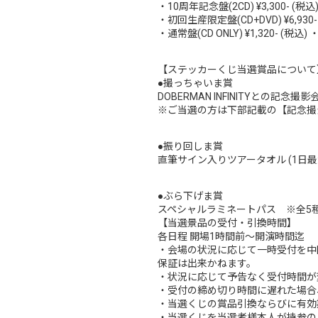
・10周年記念盤(2CD) ¥3,300-
・初回生産限定盤(CD+DVD) ¥6,9
・通常盤(CD ONLY) ¥1,320- 
【ステッカーくじ当選賞品について
●撮っちゃいま賞
DOBERMAN INFINITYとの記念撮
※ご当選の方は下部記載の【記念撮
●振り回しま賞
直筆サイン入りツアータオル (1日最
●ぶら下げま賞
スペシャルラミネートパス ※全5種よ
【当選景品の受付・引換時間】
各日程 開場1時間前～開演時間迄
・会場の状況に応じて一時受付を中
保証は出来かねます。
・状況に応じて予告なく受付時間が
・受付の締め切り時間に遅れた場合
・当選くじの賞品引換ならびに有効
・当選くじを当選者様本人が持参の