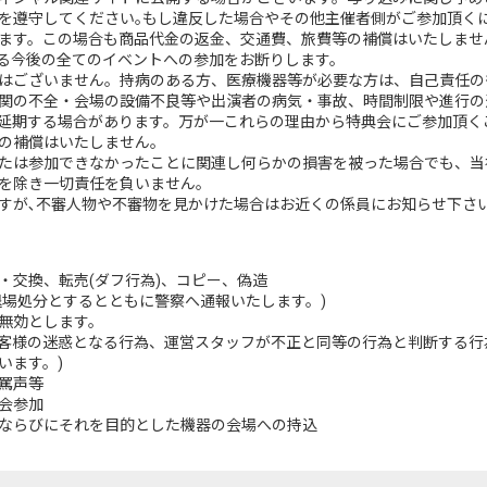
｣を遵守してください｡もし違反した場合やその他主催者側がご参加頂く
ます。この場合も商品代金の返金、交通費、旅費等の補償はいたしませ
る今後の全てのイベントへの参加をお断りします。
はございません。持病のある方、医療機器等が必要な方は、自己責任の
関の不全・会場の設備不良等や出演者の病気・事故、時間制限や進行の
延期する場合があります。万が一これらの理由から特典会にご参加頂く
の補償はいたしません。
たは参加できなかったことに関連し何らかの損害を被った場合でも、当
を除き一切責任を負いません。
すが､不審人物や不審物を見かけた場合はお近くの係員にお知らせ下さ
・交換、転売(ダフ行為)、コピー、偽造
退場処分とするとともに警察へ通報いたします。)
無効とします。
客様の迷惑となる行為、運営スタッフが不正と同等の行為と判断する行
います。)
罵声等
会参加
ならびにそれを目的とした機器の会場への持込