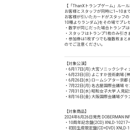
【「ThanXトランプゲーム」ルー
お客様とスタッフが同時に1~10ま
お客様が引いたカードがスタッフの
10種よりランダム)をその場でプレ
・数字が同じだった場合トランプは
・スタッフはトランプ1枚のみ引き
・参加券は1枚ずつでも複数枚まと
のでご注意ください。
【対象公演】
・6月17日(月) 大宮ソニックシティ 
・6月23日(日) よこすか芸術劇場 (
・6月26日(水) ロームシアター京都 
・7月22日(月) 名古屋国際会議場 
・7月31日(水) 昭和女子大学 人見記
・8月16日(金) 大阪国際会議場グ
【対象商品】
2024年6月26日発売 DOBERMAN INF
・10周年記念盤(2CD) XNLD-10217〜8
・初回生産限定盤(CD+DVD) XNLD-1021