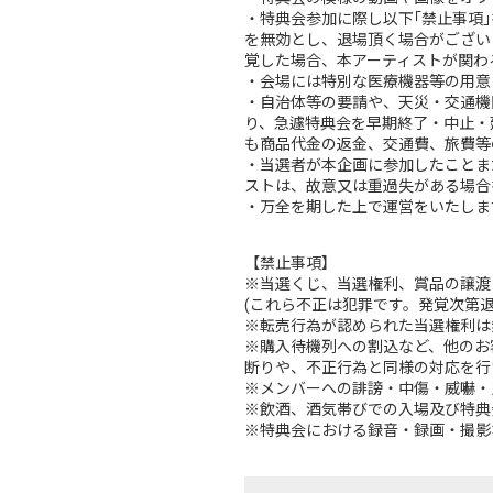
・特典会参加に際し以下｢禁止事項
を無効とし、退場頂く場合がござい
覚した場合、本アーティストが関わ
・会場には特別な医療機器等の用意
・自治体等の要請や、天災・交通機
り、急遽特典会を早期終了・中止・
も商品代金の返金、交通費、旅費等
・当選者が本企画に参加したことま
ストは、故意又は重過失がある場合
・万全を期した上で運営をいたしま
【禁止事項】
※当選くじ、当選権利、賞品の譲渡
(これら不正は犯罪です。発覚次第
※転売行為が認められた当選権利は
※購入待機列への割込など、他のお
断りや、不正行為と同様の対応を行
※メンバーへの誹謗・中傷・威嚇・
※飲酒、酒気帯びでの入場及び特典
※特典会における録音・録画・撮影