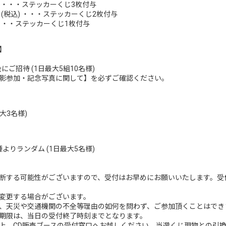
 (税込)・・・ステッカーくじ3枚付与
30- (税込) ・・・ステッカーくじ2枚付与
(税込) ・・・ステッカーくじ1枚付与
】
影会にご招待 (1日最大5組10名様)
影参加・記念写真に関して】を必ずご確認ください。
大3名様)
りランダム (1日最大5名様)
断する可能性がございますので、受付はお早めにお願いいたします。受
変更する場合がございます。
、天災や交通機関の不全等理由の如何を問わず、ご参加頂くことはでき
期限は、当日の受付終了時刻までとなります。
上、CD販売ブースの受付窓口へお越しください。当選くじ現物との引