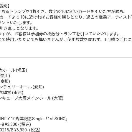
ル説明】
であるトランプを1枚引き、数字の10に近いカードを引いた方が勝ち。
カードより10に近ければお客様の勝ちとなり、過去の厳選アーティスト
ゼントいたします。
引き直しとなります。
ますが、お客様は参加券の枚数分トランプを引いていただけます。
めて使用いただいても構いませんが、使用枚数を問わず、1回勝つごとに
大ホール (埼玉)
神奈川)
(京都)
センチュリーホール (愛知)
念講堂 (東京)
ランキューブ大阪メインホール (大阪)
INITY 10周年記念Single「1st SONG」
 ¥3,300- (税込)
5/B ¥6,930- (税込)