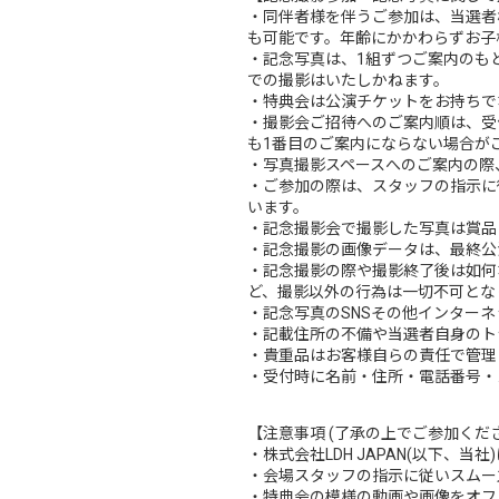
・同伴者様を伴うご参加は、当選者
も可能です。年齢にかかわらずお子
・記念写真は、1組ずつご案内のも
での撮影はいたしかねます。
・特典会は公演チケットをお持ちで
・撮影会ご招待へのご案内順は、受
も1番目のご案内にならない場合が
・写真撮影スペースへのご案内の際
・ご参加の際は、スタッフの指示に
います。
・記念撮影会で撮影した写真は賞品
・記念撮影の画像データは、最終公
・記念撮影の際や撮影終了後は如何
ど、撮影以外の行為は一切不可とな
・記念写真のSNSその他インター
・記載住所の不備や当選者自身のト
・貴重品はお客様自らの責任で管理
・受付時に名前・住所・電話番号・メー
【注意事項 (了承の上でご参加くだ
・株式会社LDH JAPAN(以下
・会場スタッフの指示に従いスムー
・特典会の模様の動画や画像をオフ