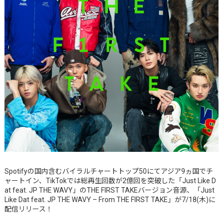
Spotifyの国内含むバイラルチャートトップ50にてアジア9ヵ国でチ
ャートイン、TikTokでは総再生回数が2億回を突破した「Just Like D
at feat. JP THE WAVY」のTHE FIRST TAKEバージョン音源、「Just
Like Dat feat. JP THE WAVY – From THE FIRST TAKE」が7/18(木)に
配信リリース！