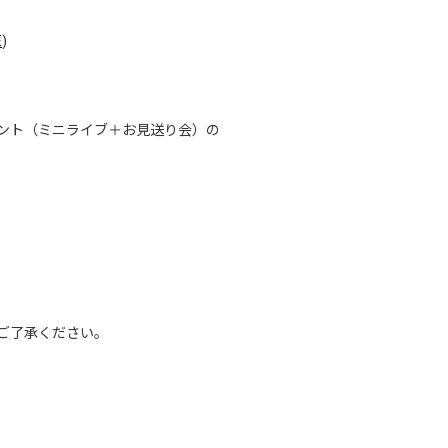
E
)
ント（ミニライブ＋お見送り会）の
ご了承ください。