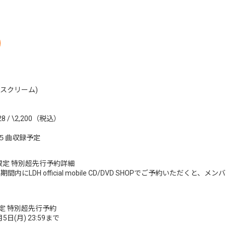
イスクリーム)
 / \2,200（税込）
か全５曲収録予定
D SHOP限定 特別超先行予約詳細
間内にLDH official mobile CD/DVD SHOPでご予約いただく
SHOP限定 特別超先行予約
5日(月) 23:59まで