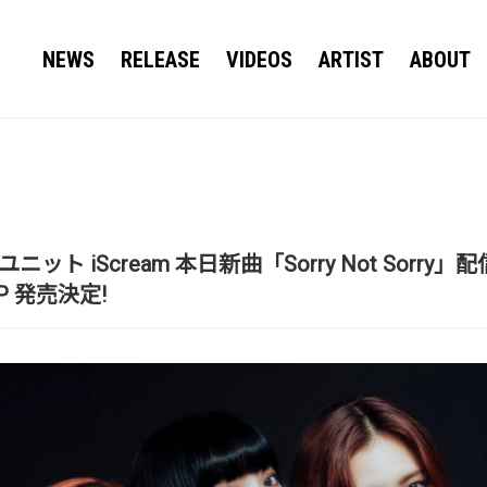
NEWS
RELEASE
VIDEOS
ARTIST
ABOUT
ット iScream 本日新曲「Sorry Not Sorr
EP 発売決定!