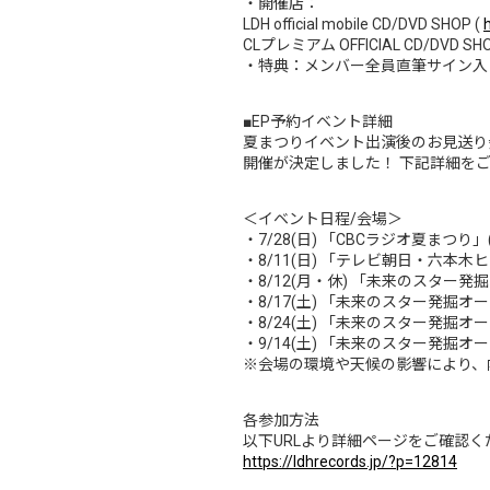
・開催店：
LDH official mobile CD/DVD SHOP (
CLプレミアム OFFICIAL CD/DVD SHO
・特典：メンバー全員直筆サイン入り
■EP予約イベント詳細
夏まつりイベント出演後のお見送り
開催が決定しました！ 下記詳細を
＜イベント日程/会場＞
・7/28(日) 「CBCラジオ夏まつり」
・8/11(日) 「テレビ朝日・六本木ヒル
・8/12(月・休) 「未来のスター
・8/17(土) 「未来のスター発掘
・8/24(土) 「未来のスター発掘
・9/14(土) 「未来のスター発掘
※会場の環境や天候の影響により、
各参加方法
以下URLより詳細ページをご確認く
https://ldhrecords.jp/?p=12814