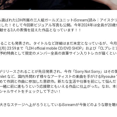
ばれたLDH所属の三人組ガールズユニットiScream(読み：アイスクリーム
りました！そして今回新ビジュアル写真も公開。今年2024年は全員が20
魅せる3人の表情を捉えた作品となっています！！
発売することも発表され、タイトルなど詳細はまだ未定となっているが、今
59まで「LDH official mobile CD/DVD SHOP」および「CLプレミアム
予約特典として限定のメンバー全員の直筆サイン入りトレカが届くとい
リリースされることが先日発表され、今作「Sorry Not Sorry」は
Awich, milet など、国内外問わず様々なアーティストの楽曲を⼿がけるRyosuke “D
めて作詞と作曲に参加した意欲作。新たな生活や仕事を前にして悩んだ
に前に進もうという応援歌ともいえる作品に仕上がった。なお、本日よりLIN
シャルサイトをチェックして下さい！
大きなステージへ上がろうとしているiScreamが今後どのような歌を