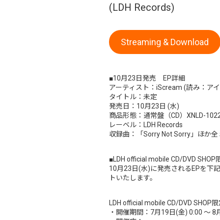
(LDH Records)
Streaming & Download
■10月23日発売 EP詳細
アーティスト：iScream (読み：ア
タイトル：未定
発売日：10月23日 (水)
商品形態：通常盤（CD）XNLD-10228
レーベル：LDH Records
収録曲：「Sorry Not Sorry」ほ
■LDH official mobile CD/DV
10月23日(水)に発売されるEPを下記期
トいたします。
LDH official mobile CD/DVD 
・開催期間：7月19日(金) 0:00 ～ 8月