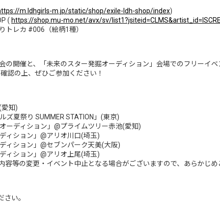
https://m.ldhgirls-m.jp/static/shop/exile-ldh-shop/index
)
P (
https://shop.mu-mo.net/avx/sv/list1?jsiteid=CLMS&artist_id=ISCR
トレカ #006（絵柄1種）
会の開催と、「未来のスター発掘オーディション」会場でのフリーイベ
ご確認の上、ぜひご参加ください！
(愛知)
ズ夏祭り SUMMER STATION」(東京)
発掘オーディション」@プライムツリー赤池(愛知)
オーディション」@アリオ川口(埼玉)
オーディション」@セブンパーク天美(大阪)
オーディション」@アリオ上尾(埼玉)
内容等の変更・イベント中止となる場合がございますので、あらかじめ
ださい。