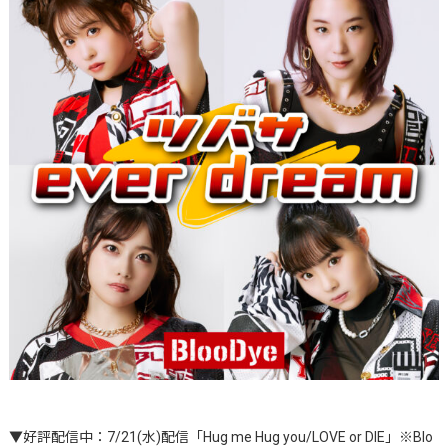
▼好評配信中：7/21(水)配信「Hug me Hug you/LOVE or DIE」※Blo