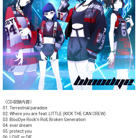
〈CD収録内容〉
01. Terrestrial paradise
02. Where you are feat. LITTLE (KICK THE CAN CREW)
03. BlooDye Rock’n Roll, Broken Generation
04. ever dream
05. protect you
06. LOVE or DIE