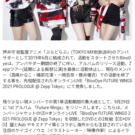
押井守 総監督アニメ「ぶらどらぶ」(TOKYO MX他放送中)のアンバ
サダーとして2019年6月に結成されて、活動をスタートさせたBlooD
yeは、アンバサダー期間の終了に伴い、アルバムのリリース活動、Z
eppツアー(延期による振替公演)を最後に活動休止し、現在のメンバ
ー（高槻かなこ・礒部花凜・一岡杏奈・櫻井優衣）での活動を終了
する事を、先程配信されたオンラインLIVE「BlooDye FUTURE WINGS
2021 PROLOGUE @ Zepp Tokyo」にて発表しました。
残り少ない現メンバーでの第1章活動期間の集大成として、9月29日
に 1st アルバム 「Future Wings」をリリースします。こちらは、メ
ンバージャケットのCD+オンラインLIVE「BlooDye FUTURE WINGS 2
021 PROLOGUE @ Zepp Tokyo」を収録したDVDとの2枚組【CD+DV
D】盤とAdo やキズナアイ等とコラボし海外からも注目されている大
注目のケイゴイノウエ（イラストレーター／映像作家）によるイラ