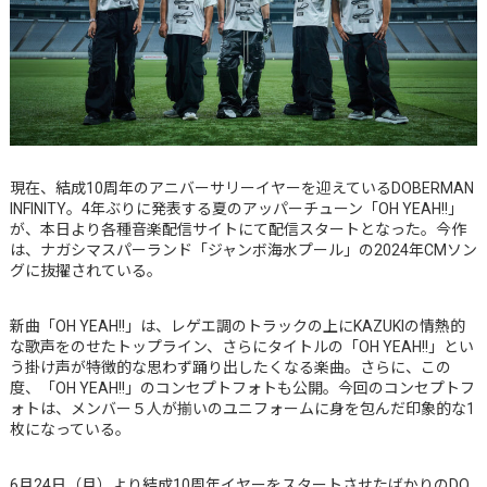
現在、結成10周年のアニバーサリーイヤーを迎えているDOBERMAN
INFINITY。4年ぶりに発表する夏のアッパーチューン「OH YEAH!!」
が、本日より各種音楽配信サイトにて配信スタートとなった。今作
は、ナガシマスパーランド「ジャンボ海水プール」の2024年CMソン
グに抜擢されている。
新曲「OH YEAH!!」は、レゲエ調のトラックの上にKAZUKIの情熱的
な歌声をのせたトップライン、さらにタイトルの「OH YEAH!!」とい
う掛け声が特徴的な思わず踊り出したくなる楽曲。さらに、この
度、「OH YEAH!!」のコンセプトフォトも公開。今回のコンセプトフ
ォトは、メンバー５人が揃いのユニフォームに身を包んだ印象的な1
枚になっている。
6月24日（月）より結成10周年イヤーをスタートさせたばかりのDO