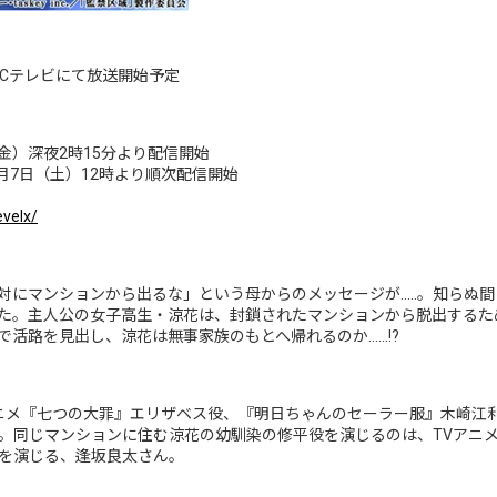
 CBCテレビにて放送開始予定
（金）深夜2時15分より配信開始
9月7日（土）12時より順次配信開始
evelx/
対にマンションから出るな」という母からのメッセージが…..。知らぬ
た。主人公の女子高生‧涼花は、封鎖されたマンションから脱出するため、
で活路を見出し、涼花は無事家族のもとへ帰れるのか……!?
アニメ『七つの大罪』エリザベス役、『明日ちゃんのセーラー服』木崎江
。同じマンションに住む涼花の幼馴染の修平役を演じるのは、TVアニメ
を演じる、逢坂良太さん。