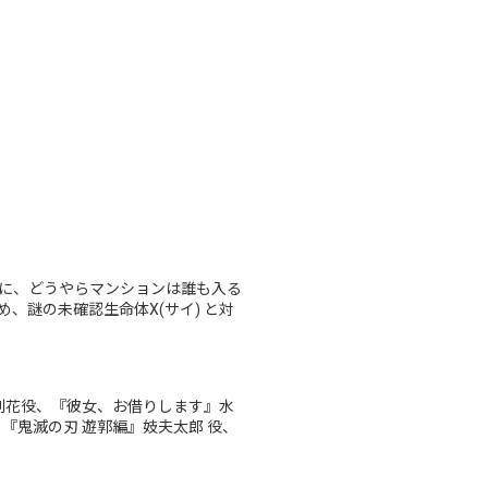
間に、どうやらマンションは誰も入る
謎の未確認生命体X(サイ) と対
利花役、『彼女、お借りします』水
『鬼滅の刃 遊郭編』妓夫太郎 役、