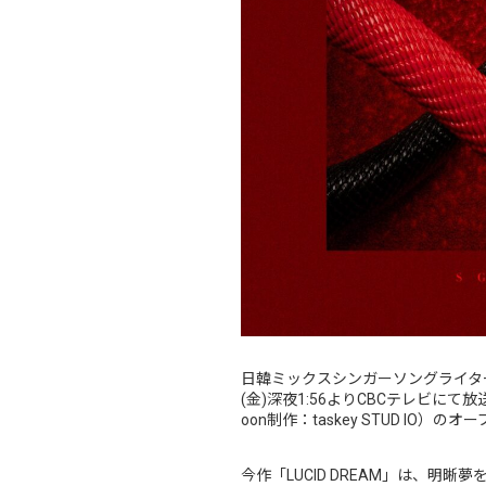
日韓ミックスシンガーソングライターS
(金)深夜1:56よりCBCテレビに
oon制作：taskey STUD IO
今作「LUCID DREAM」は、