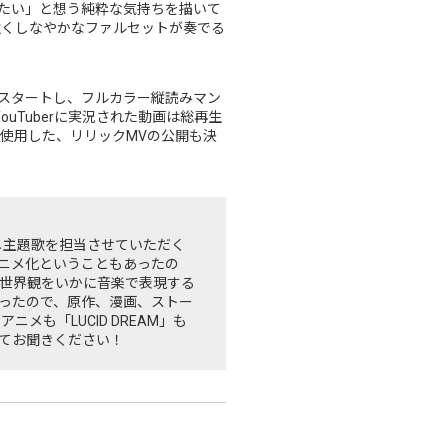
たい」と想う純粋な気持ちを描いて
強くしなやかなファルセットが奏でる
らスタートし、フルカラー縦読みマン
uTuberに実況された動画は総再生
像を使用した、リリックMVの公開も決
ニメ主題歌を担当させていただく
ニメ化ということもあったの
世界観をいかに音楽で表現する
ったので、原作、漫画、ストー
も「LUCID DREAM」も
てお聞きください！