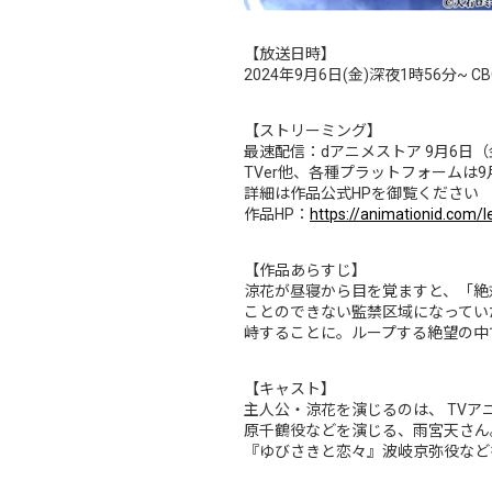
【放送日時】
2024年9月6日(金)深夜1時56分~
【ストリーミング】
最速配信：dアニメストア 9月6日
TVer他、各種プラットフォームは
詳細は作品公式HPを御覧ください
作品HP：
https://animationid.com/l
【作品あらすじ】
涼花が昼寝から目を覚ますと、「絶
ことのできない監禁区域になってい
峙することに。ループする絶望の中
【キャスト】
主人公‧涼花を演じるのは、 TV
原千鶴役などを演じる、雨宮天さん
『ゆびさきと恋々』波岐京弥役など