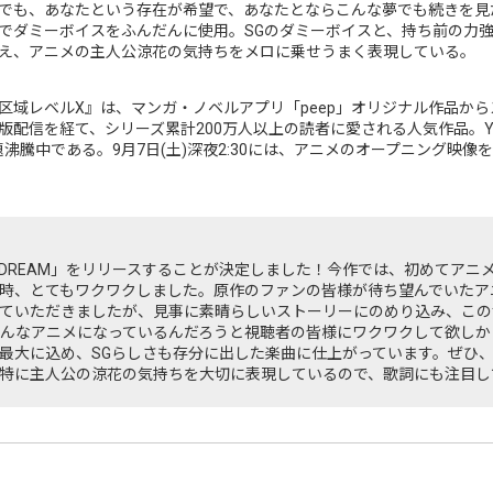
でも、あなたという存在が希望で、あなたとならこんな夢でも続きを見
でダミーボイスをふんだんに使用。SGのダミーボイスと、持ち前の力
え、アニメの主人公涼花の気持ちをメロに乗せうまく表現している。
区域レベルX』は、マンガ・ノベルアプリ「peep」オリジナル作品か
」版配信を経て、シリーズ累計200万人以上の読者に愛される人気作品。Yo
話題沸騰中である。9月7日(土)深夜2:30には、アニメのオープニング映
CID DREAM」をリリースすることが決定しました！今作では、初めてア
時、とてもワクワクしました。原作のファンの皆様が待ち望んでいたア
ていただきましたが、見事に素晴らしいストーリーにのめり込み、この
んなアニメになっているんだろうと視聴者の皆様にワクワクして欲しか
大に込め、SGらしさも存分に出した楽曲に仕上がっています。ぜひ、アニメ
特に主人公の涼花の気持ちを大切に表現しているので、歌詞にも注目し