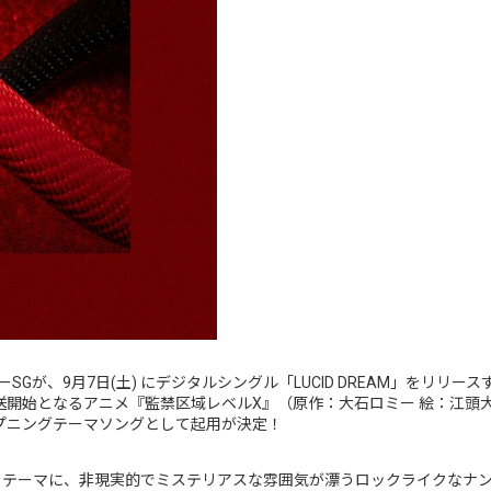
Gが、9月7日(土) にデジタルシングル「LUCID DREAM」をリリー
て放送開始となるアニメ『監禁区域レベルX』（原作：大石ロミー 絵：江頭大
）のオープニングテーマソングとして起用が決定！
明晰夢をテーマに、非現実的でミステリアスな雰囲気が漂うロックライクな