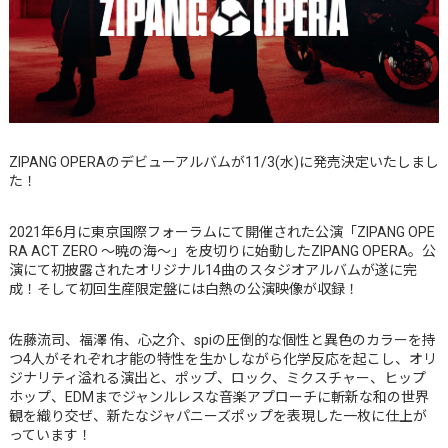
ZIPANG OPERAのデビューアルバムが11/3(水)に発売決定いたしまし
た！
2021年6月に東京国際フォーラムにて開催された公演「ZIPANG OPE
RA ACT ZERO 〜暁の海〜」を皮切りに始動したZIPANG OPERA。公
演にて初披露されたオリジナル14曲のスタジオアルバムが遂に完
成！そして初回生産限定盤には白熱の公演映像が収録！
佐藤流司、福澤 侑、心之介、spiの圧倒的な個性と異色のカラーを持
つ4人がそれぞれ才能の特性を生かしながら化学反応を起こし、オリ
ジナリティ溢れる演出と、ポップ、ロック、ミクスチャー、ヒップ
ホップ、EDMまでジャンルレスな音楽アプローチに斬新な和の世界
観を織り交ぜ、新たなジャパニーズポップを表現した一枚に仕上が
っています！