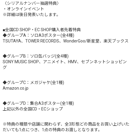
〈シリアルナンバー抽選特典〉
・オンラインイベント
※詳細は後日発表いたします。
■全国CD SHOP・EC SHOP購入者先着特典
◆グループA：ソロA3ポスター(全4種)
TSUTAYA、TOWER RECORDS、WonderGoo/新星堂、楽天ブックス
◆グループB：ソロ缶バッジ(全4種)
SONY MUSIC SHOP、アニメイト、HMV、セブンネットショッピン
グ
◆グループC：メガジャケ(全1種)
Amazon.co.jp
◆グループD：集合A3ポスター(全1種)
上記以外の全国CD・ECショップ
※特典の種類や店舗に関わらず、全3形態どの商品をお買い上げいた
だいても1点につき、1点の特典のお渡しとなります。