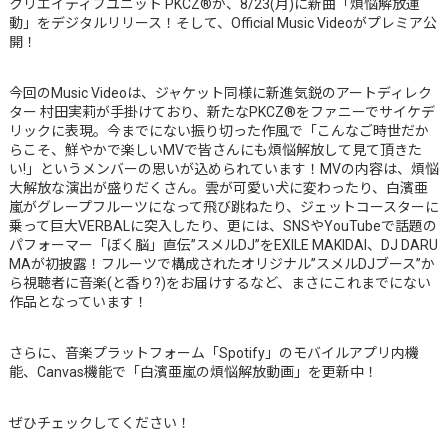
クリエイティブユニット PKCZ®が、8/23(月)に新曲「煩悩解放運
動」をデジタルリリース！そして、Official Music Videoがプレミア公
開！
今回のMusic Videoは、ジャケット同様に新進気鋭のアートディレク
ター 村田実莉が手掛けており、新たなPKCZ®をファニーでサイケデ
リックに表現。今までにない振り切った作風で「こんなご時世だか
らこそ、鮮やかで楽しいMVで皆さんにも煩悩解放して見て頂きた
い!」というメンバーの思いが込められています！MVの内容は、煩悩
大解放な演出が盛りだくさん。雲が可愛い犬に変わったり、白濱亜
嵐がグレープフルーツになって飛び跳ねたり、ジェットコースターに
乗って巨大VERBALに突入したり、更には、SNSやYouTubeで話題の
パフォーマー「ぼく脳」直伝”スメルDJ”をEXILE MAKIDAI、DJ DARU
MAが初披露！フルーツで構成されたオリジナル”スメルDJブース”か
ら視聴者に音楽(と香り?)をお届けするなど、まさにこれまでにない
作品となっています！
さらに、音楽プラットフォーム「Spotify」のモバイルアプリ内機
能、Canvas機能で「白濱亜嵐の煩悩解放動画」を更新中！
ぜひチェックしてください！