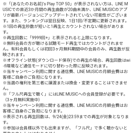
※「(あなたのお名前)’s Play TOP 50」が表示されない方は、LINE M
USICでの直近3か月間の再生曲数が20曲未満か、LINE MUSICのアプ
リが最新バージョンにアップデートされていない可能性がございま
す。また、ランキングは翌日反映、1日1回/不定期に更新されます。
※1回の再生秒数が短いと1再生とカウントされない場合がありま
す。
※再生回数に「9999回+」と表示されると上限になります。
※無料会員の方が聴ける試聴モード再生ではカウントがされませ
ん。有料会員もしくは初回3ヶ月無料期間中の会員のみ、再生数が反
映されます。
※オフライン状態(ダウンロード保存)での再生の場合、再生回数はwi
-fi環境など通信モードに切り替わった際に反映されます。
※当キャンペーン利用に関する通信費、LINE MUSICの月額会費はお
客様ご自身のご負担になります。
※当選の権利を第三者に譲渡または換金・変更することはできませ
ん。
※「フル尺再生で聴く」にはLINE MUSICへの会員登録が必要です。
（3ヶ月無料実施中）
※当キャンペーン利用に関する通信費、LINE MUSICの月額会費はお
客様ご自身のご負担になります。
※表示される再生回数は、9/24(金)23:59までの再生が対象となりま
す。
※参加は会員様以外でも出来ますが、「フル尺」で多く聴かないと