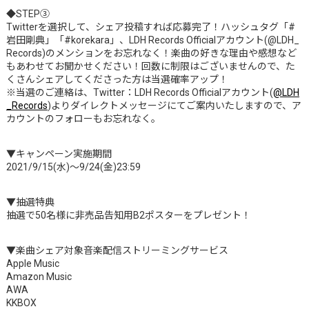
◆STEP③
Twitterを選択して、シェア投稿すれば応募完了！ハッシュタグ「#
岩田剛典」「#korekara」、LDH Records Officialアカウント(@LDH_
Records)のメンションをお忘れなく！楽曲の好きな理由や感想など
もあわせてお聞かせください！回数に制限はございませんので、た
くさんシェアしてくださった方は当選確率アップ！
※当選のご連絡は、Twitter：LDH Records Officialアカウント(
@LDH
_Records
)よりダイレクトメッセージにてご案内いたしますので、ア
カウントのフォローもお忘れなく。
▼キャンペーン実施期間
2021/9/15(水)～9/24(金)23:59
▼抽選特典
抽選で50名様に非売品告知用B2ポスターをプレゼント！
▼楽曲シェア対象音楽配信ストリーミングサービス
Apple Music
Amazon Music
AWA
KKBOX