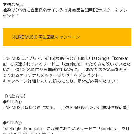
▼抽選特典
抽選で5名様に直筆宛名サイン入り非売品告知用B2ポスターをプレ
ゼント！
②LINE MUSIC 再生回数キャンペーン
LINE MUSICアプリで、9/15(水)配信の岩田剛典 1st Single『korekar
a』に収録されているリード曲「korekara」をたくさん聴いていただ
いた上位100名の中から抽選で10名様に、『あなたのお名前を呼ん
でくれるオリジナルメッセージ動画』をプレゼント！
キャンペーン詳細をよくお読みになり、是非ご応募ください！
【応募方法】
◆STEP①
LINE MUSIC有料会員になる。（※初回登録時は3か月無料体験可能）
◆STEP②
1st Single『korekara』に収録されているリード曲「korekara」をLI