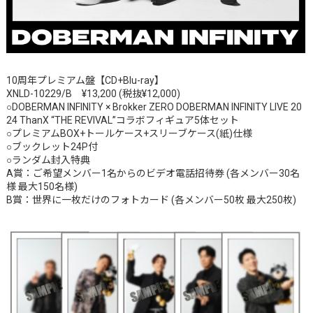
10周年プレミアム盤【CD+Blu-ray】
XNLD-10229/B ¥13,200 (税抜¥12,000)
○DOBERMAN INFINITY × Brokker ZERO DOBERMAN INFINITY LIVE 20
24 ThanX “THE REVIVAL”コラボフィギュア5体セット
○プレミアムBOX+トールケース+スリーブケース(紙)仕様
○ブックレット24P付
○ランダム封入特典
A賞：ご希望メンバー1名からのビデオ電話招待券 (各メンバー30名
様 最大150名様)
B賞：世界に一枚だけのフォトカード (各メンバー50枚 最大250枚)