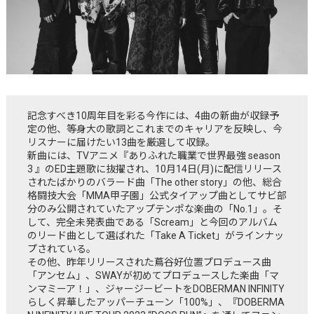
記念すべき10周年目を彩る今作には、4曲の新曲が収録予
定の他、等身大の歌詞とこれまでのキャリアを反映し、今
リスナーに届けたい13曲を厳選して収録。
新曲には、TVアニメ『ありふれた職業で世界最強 season
3 』のED主題歌に抜擢され、10月14日(月)に配信リリース
されたばかりのバラード曲「The other story」の他、総合
格闘技大会「MMA甲子園」公式タイアップ曲としてサビ部
分のみ公開されていたアップテンポな楽曲の「No.1」。そ
して、完全未発表曲である「Scream」と今回のアルバム
のリード曲として選ばれた「Take A Ticket」がラインナッ
プされている。
その他、昨年リリースされた蔦谷好位置プロデュース曲
「アンセム」、SWAYが初めてプロデュースした楽曲「マ
ンマミーア！」、ジャージービートをDOBERMAN INFINITY
らしく昇華したアッパーチューン「100%」、『DOBERMA