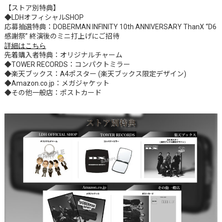
【ストア別特典】
◆LDHオフィシャルSHOP
応募抽選特典：DOBERMAN INFINITY 10th ANNIVERSARY ThanX “D6
感謝祭” 終演後のミニ打上げにご招待
詳細はこちら
先着購入者特典：オリジナルチャーム
◆TOWER RECORDS：コンパクトミラー
◆楽天ブックス：A4ポスター (楽天ブックス限定デザイン)
◆Amazon.co.jp：メガジャケット
◆その他一般店：ポストカード