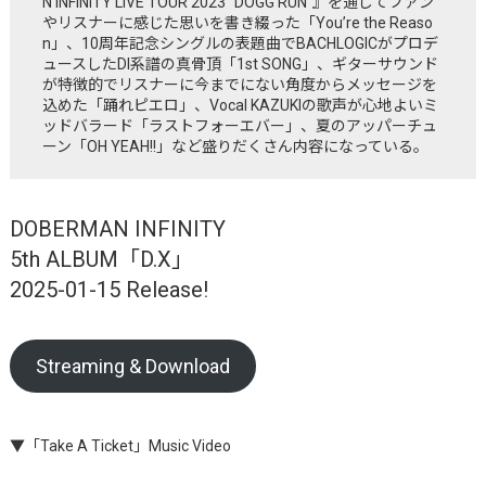
N INFINITY LIVE TOUR 2023 “DOGG RUN”』を通してファン
やリスナーに感じた思いを書き綴った「You’re the Reaso
n」、10周年記念シングルの表題曲でBACHLOGICがプロデ
ュースしたDI系譜の真骨頂「1st SONG」、ギターサウンド
が特徴的でリスナーに今までにない角度からメッセージを
込めた「踊れピエロ」、Vocal KAZUKIの歌声が心地よいミ
ッドバラード「ラストフォーエバー」、夏のアッパーチュ
ーン「OH YEAH!!」など盛りだくさん内容になっている。
DOBERMAN INFINITY
5th ALBUM「D.X」
2025-01-15 Release!
Streaming & Download
▼「Take A Ticket」Music Video