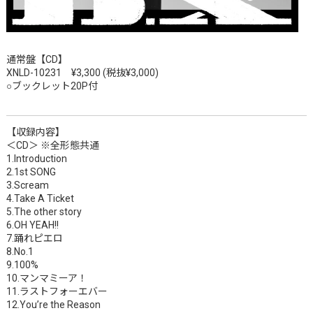
通常盤【CD】
XNLD-10231 ¥3,300 (税抜¥3,000)
○ブックレット20P付
【収録内容】
＜CD＞ ※全形態共通
1.Introduction
2.1st SONG
3.Scream
4.Take A Ticket
5.The other story
6.OH YEAH!!
7.踊れピエロ
8.No.1
9.100%
10.マンマミーア！
11.ラストフォーエバー
12.You’re the Reason