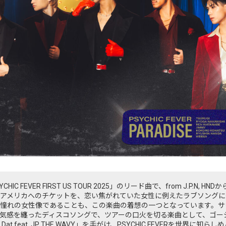
C FEVER FIRST US TOUR 2025」のリード曲で、from J.P.N,
アメリカへのチケットを、恋い焦がれていた女性に例えたラブソングに
憧れの女性像であることも、この楽曲の着想の一つとなっています。サ
気感を纏ったディスコソングで、ツアーの口火を切る楽曲として、ゴー
 Dat feat. JP THE WAVY」を手がけ、PSYCHIC FEVERを世界に