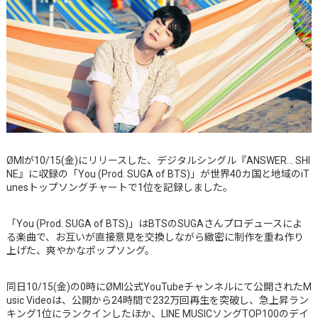
ØMIが10/15(金)にリリースした、デジタルシングル『ANSWER… SHI
NE』に収録の「You (Prod. SUGA of BTS)」が世界40カ国と地域のiT
unesトップソングチャートで1位を記録しました。
「You (Prod. SUGA of BTS)」はBTSのSUGAさんプロデュースによ
る楽曲で、お互いが直接意見を交換しながら緻密に制作を重ね作り
上げた、爽やかなポップソング。
同日10/15(金)の0時にØMI公式YouTubeチャンネルにて公開されたM
usic Videoは、公開から24時間で232万回再生を突破し、急上昇ラン
キング1位にランクインしたほか、LINE MUSICソングTOP100のデイ