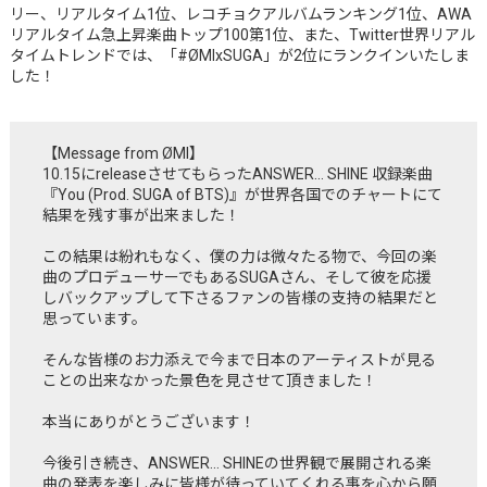
リー、リアルタイム1位、レコチョクアルバムランキング1位、AWA
リアルタイム急上昇楽曲トップ100第1位、また、Twitter世界リアル
タイムトレンドでは、「#ØMIxSUGA」が2位にランクインいたしま
した！
【Message from ØMI】
10.15にreleaseさせてもらったANSWER… SHINE 収録楽曲
『You (Prod. SUGA of BTS)』が世界各国でのチャートにて
結果を残す事が出来ました！
この結果は紛れもなく、僕の力は微々たる物で、今回の楽
曲のプロデューサーでもあるSUGAさん、そして彼を応援
しバックアップして下さるファンの皆様の支持の結果だと
思っています。
そんな皆様のお力添えで今まで日本のアーティストが見る
ことの出来なかった景色を見させて頂きました！
本当にありがとうございます！
今後引き続き、ANSWER… SHINEの世界観で展開される楽
曲の発表を楽しみに皆様が待っていてくれる事を心から願