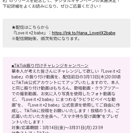
e』のリリースを記念して、デジタルキャンペーンの実施決定！
下記詳細をよくお読みになり、ぜひご応募ください！
★配信はこちらから
『Love it ×2 babe』：
https://lnk.to/Hana_LoveitX2babe
※配信開始後、順次有効になります。
■
TikTok振り付けチャレンジキャンペーン
華本人が考えた皆さんにチャレンジして欲しい『Love it ×2
babe』の振り付け動画を、配信前日の3月13日(木)20:00頃
にTikTok公式アカウントにてアップいたしますので、本人
と同じ振り付け動画はもちろん、歌唱動画・クラブツアー
での撮影動画、お気に入り写真を使用したフォト動画な
ど、『Love it ×2 babe』にまつわる“ラビラビベイベな動
画”を、『Love it ×2 babe』公式音源を使用してご自由に作
成し、TikTokに投稿をお願いいたします！投稿のうえ、ご
応募いただいた方全員へ、“スマホ待ち受け画像”をプレゼ
ントいたします！
対象/応募期間：3月14日(金)～3月31日(月) 23:59