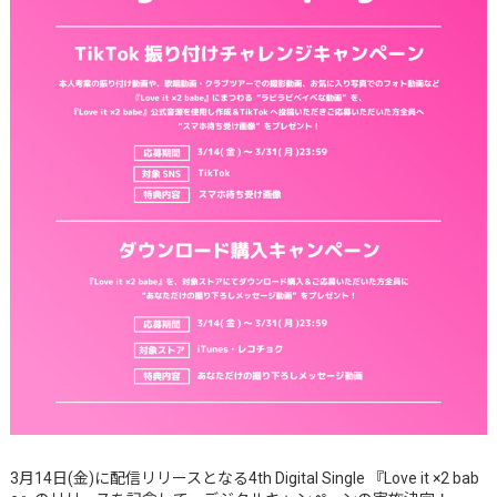
3月14日(金)に配信リリースとなる4th Digital Single 『Love it ×2 bab