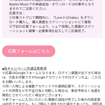
Apples Musicでの楽曲追加・ダウンロードは対象外となり
ますのでご注意ください。
応募方法：
①対象ストアにて期間内に、『Love it ×2 babe』をダウン
ロード購入し、購入画面をスクリーンショットにて撮影
②下記の応募フォームより、シェア投稿した画面のスクリ
ーンショット画像・必要事項を記入してご応募完了。
応募フォームはこちら
■各キャンペーン共通注意事項
※応募はGoogleフォームとなります。ログイン画面が出てきた場合
は、大変お手数ですがGoogleアカウントでのログインの上、ご入力
をお願いいたします。
※同一人物による複数アカウントでの連続応募や、スクリーンショ
ットの併用などの不正行為と判断した場合は、事前予告なく当選を
無効とさせていただく場合がございます。
※本フォームに入力いただいた情報の送信が完了した後の内容変更
は対応できません。もし2度以上送信された場合であっても、初回送