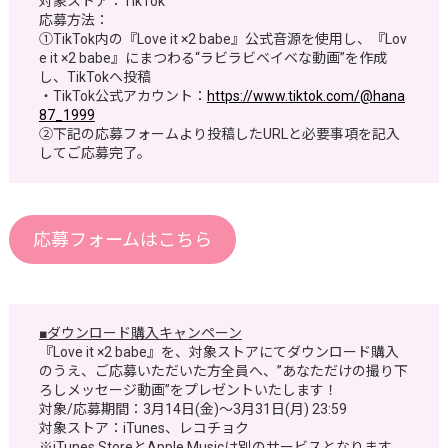
対象ストア：TikTok
応募方法：
①TikTok内の『Love it ×2 babe』公式音源を使用し、『Lov
e it ×2 babe』にまつわる“ラビラビベイベな動画”を作成
し、TikTokへ投稿
・TikTok公式アカウント：
https://www.tiktok.com/@hana
87_1999
②下記の応募フォームより投稿したURLと必要事項を記入
してご応募完了。
応募フォームはこちら
■ダウンロード購入キャンペーン
『Love it ×2 babe』を、対象ストアにてダウンロード購入
のうえ、ご応募いただいた方全員へ、”あなただけの撮り下
ろしメッセージ動画”をプレゼントいたします！
対象/応募期間：3月14日(金)～3月31日(月) 23:59
対象ストア：iTunes、レコチョク
※iTunes StoreとApple Musicは別のサービスとなります。