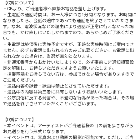
【C賞について】
・CBより、ご当選者様へ直接お電話を差し上げます。
・生電話の通話時間は、お一人様につき1分間となります。お時間に
なりましたら、会話の途中であっても通話を終了させていただきま
す。なお、電波状況などの理由により通話が正常に行えなかった場
合でも、かけ直しはいたしかねますので、あらかじめご了承くださ
い。
・生電話は終演後に実施予定ですが、正確な実施時間はご案内でき
ません。必ずお電話に出られる方のみご応募ください。お電話に出
られなかった場合は、当選が無効となります。
・非通知番号からおかけいたしますので、必ず事前に非通知拒否設
定を解除し、お待ちいただきますようお願いいたします。
・携帯電話をお持ちでない方は、参加できない場合がありますので
ご注意ください。
・通話内容の録音・録画は禁止とさせていただきます。
・通話中の内容は第三者に共有しないようお願いいたします。
・公序良俗に反する発言や、不適切な行為があった場合は、その場
で通話を終了させていただくことがございます。
【D賞について】
・本イベントは、アーティストがご当選者様の目の前を歩きながら
お見送りを行う形式となります。
・イベント中は、写真および動画の撮影が可能です。ただし、ご当