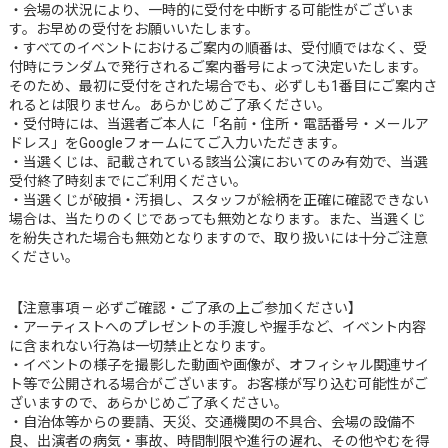
・会場の状況により、一時的に受付を中断する可能性がございま
す。お早めの受付をお願いいたします。
・すべてのイベントにおけるご案内の順番は、受付順ではなく、受
付時にランダムで発行されるご案内番号によって決定いたします。
そのため、最初に受付をされた場合でも、必ずしも1番目にご案内さ
れるとは限りません。あらかじめご了承ください。
・受付時には、当選者ご本人に「名前・住所・電話番号・メールア
ドレス」をGoogleフォームにてご入力いただきます。
・当選くじは、記載されている該当公演においてのみ有効で、当選
受付終了時刻までにご利用ください。
・当選くじが破損・汚損し、スタッフが絵柄を正確に確認できない
場合は、当たりのくじであっても無効となります。また、当選くじ
を紛失された場合も無効となりますので、取り扱いには十分ご注意
ください。
【注意事項 — 必ずご確認・ご了承の上ご参加ください】
・アーティストへのプレゼントの手渡しや握手など、イベント内容
に含まれない行為は一切禁止となります。
・イベントの様子を撮影した動画や画像が、オフィシャル関連サイ
ト等で公開される場合がございます。お客様が写り込む可能性がご
ざいますので、あらかじめご了承ください。
・自治体等からの要請、天災、交通機関の不具合、会場の設備不
良、出演者の病気・事故、時間制限や進行の遅れ、その他やむを得