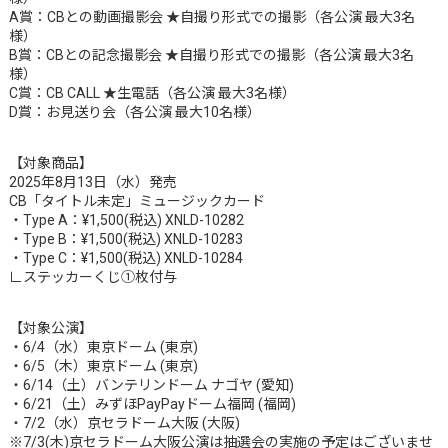
A賞：CBとの動画撮影会 ★自撮り形式での撮影（各公演 最大3名
様）
B賞：CBとの記念撮影会 ★自撮り形式での撮影（各公演 最大3名
様）
C賞：CB CALL ★生電話（各公演 最大3名様）
D賞：お見送り会（各公演 最大10名様）
【対象商品】
2025年8月13日（水）発売
CB「タイトル未定」ミュージックカード
・Type A：¥1,500(税込) XNLD-10282
・Type B：¥1,500(税込) XNLD-10283
・Type C：¥1,500(税込) XNLD-10284
∟ステッカーくじ①枚付与
【対象公演】
・6/4（水）東京ドーム (東京)
・6/5（木）東京ドーム (東京)
・6/14（土）バンテリンドーム ナゴヤ (愛知)
・6/21（土）みずほPayPayドーム福岡 (福岡)
・7/2（水）京セラドーム大阪 (大阪)
※7/3(木)京セラドーム大阪公演は抽選会の実施の予定はございませ