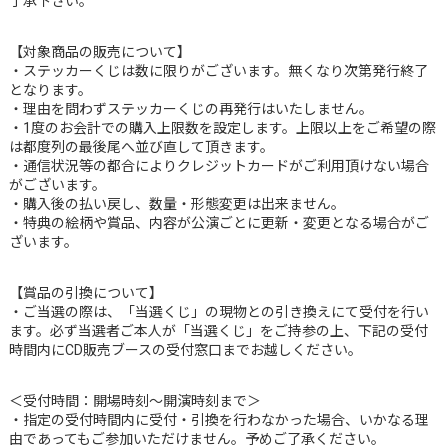
了承下さい。
【対象商品の販売について】
・ステッカーくじは数に限りがございます。無くなり次第発行終了
となります。
・理由を問わずステッカーくじの再発行はいたしません。
・1度のお会計での購入上限数を設定します。上限以上をご希望の際
は都度列の最後尾へ並び直して頂きます。
・通信状況等の都合によりクレジットカードがご利用頂けない場合
がございます。
・購入後の払い戻し、数量・形態変更は出来ません。
・特典の絵柄や賞品、内容が公演ごとに更新・変更となる場合がご
ざいます。
【賞品の引換について】
・ご当選の際は、「当選くじ」の現物との引き換えにて受付を行い
ます。必ず当選者ご本人が「当選くじ」をご持参の上、下記の受付
時間内にCD販売ブースの受付窓口までお越しください。
＜受付時間：開場時刻～開演時刻まで＞
・指定の受付時間内に受付・引換を行わなかった場合、いかなる理
由であってもご参加いただけません。予めご了承ください。