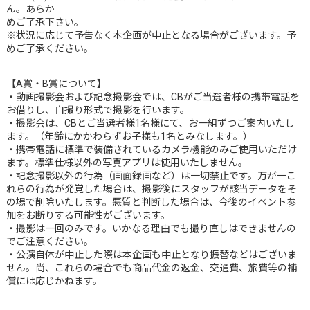
ん。あらか
めご了承下さい。
※状況に応じて予告なく本企画が中止となる場合がございます。予
めご了承ください。
【A賞・B賞について】
・動画撮影会および記念撮影会では、CBがご当選者様の携帯電話を
お借りし、自撮り形式で撮影を行います。
・撮影会は、CBとご当選者様1名様にて、お一組ずつご案内いたし
ます。（年齢にかかわらずお子様も1名とみなします。）
・携帯電話に標準で装備されているカメラ機能のみご使用いただけ
ます。標準仕様以外の写真アプリは使用いたしません。
・記念撮影以外の行為（画面録画など）は一切禁止です。万が一こ
れらの行為が発覚した場合は、撮影後にスタッフが該当データをそ
の場で削除いたします。悪質と判断した場合は、今後のイベント参
加をお断りする可能性がございます。
・撮影は一回のみです。いかなる理由でも撮り直しはできませんの
でご注意ください。
・公演自体が中止した際は本企画も中止となり振替などはございま
せん。尚、これらの場合でも商品代金の返金、交通費、旅費等の補
償には応じかねます。