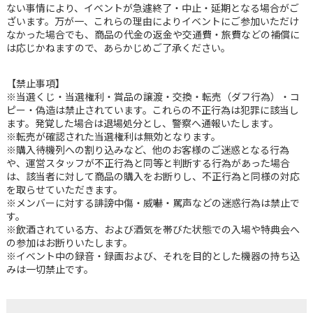
ない事情により、イベントが急遽終了・中止・延期となる場合がご
ざいます。万が一、これらの理由によりイベントにご参加いただけ
なかった場合でも、商品の代金の返金や交通費・旅費などの補償に
は応じかねますので、あらかじめご了承ください。
【禁止事項】
※当選くじ・当選権利・賞品の譲渡・交換・転売（ダフ行為）・コ
ピー・偽造は禁止されています。これらの不正行為は犯罪に該当し
ます。発覚した場合は退場処分とし、警察へ通報いたします。
※転売が確認された当選権利は無効となります。
※購入待機列への割り込みなど、他のお客様のご迷惑となる行為
や、運営スタッフが不正行為と同等と判断する行為があった場合
は、該当者に対して商品の購入をお断りし、不正行為と同様の対応
を取らせていただきます。
※メンバーに対する誹謗中傷・威嚇・罵声などの迷惑行為は禁止で
す。
※飲酒されている方、および酒気を帯びた状態での入場や特典会へ
の参加はお断りいたします。
※イベント中の録音・録画および、それを目的とした機器の持ち込
みは一切禁止です。