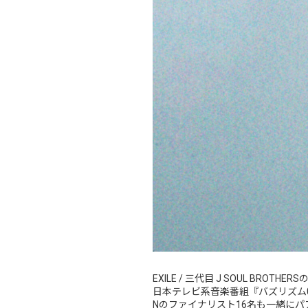
EXILE / 三代目 J SOUL BRO
日本テレビ系音楽番組『バズリズム02』に出演
Nのファイナリスト16名も一緒にパフォー