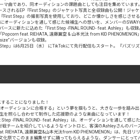
N -』の番組テーマ曲であり、同オーディションの課題曲としても注目を集めています
スされるEP『First Step』のジャケット写真と全収録曲も公開！ジャ
First Step』の撮影写真を使用しており、どこか懐かしさを感じさ
. Ashley」にオーディションを通して感じた候補生への想いを、メンバーのSWA
新たに込めた「First Step -FINAL ROUND- feat. Ashley」も収
orn feat. RIEHATA, 遠藤翼空 & 山本光汰 from KID PHEN
 size”バージョンも収録。
 Step」は6月25日（水） にTikTokにて先行配信もスタート。『バズ
リースすることになりました！
Ashley」は、「オーディションに合格する」という夢を掴もうと、大きな一歩
生を照らし合わせて制作した応援歌のような楽曲になっています！
tep -FINAL ROUND- feat. Ashley」は、オーディションを通して
対戦チームを紹介しているようなイントロと、客演のAshleyさんのバ
ze” feat. RIEHATA, 遠藤翼空&⼭本光汰from KID PHENOMENO
文化祭でこのまま編集せずに踊ってもらえるような、ダンサーにとって