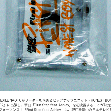
THERSのEXILE NAOTOがリーダーを務めるヒップホップユニット・HONEST
し、新曲「First Step feat. Ashley」を初披露することが決定！さらに
マンス！「First Step feat. Ashley」は、現在放送中の日本テレ