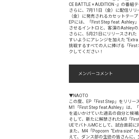
CE BATTLE × AUDITIO
さらに、7月11日（金）に配信リリー
（金）に発売されるカセットテープ『
EPには、「First Step feat
させるイントロと、客演のAshleyのバースに
さらに、5月21日にリリースされた「Popc
すいようにアレンジを加えた “Extra
挑戦するすべての人に捧げる「First
クしてください！
メンバーコメント
▼NAOTO
この度、EP「First Step」をリ
M1「First Step feat.
を追いかけていた過去の自分と候補
そして、新たに解禁されたM3「First S
UEでバトルMCとして、試合直前に
また、M4「Popcorn “Extra si
えて、ダンス部の生徒の皆さんに、