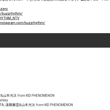
4hzznc
jp/buzzrhythm/
ZRHYTHM_NTV
.instagram.com/buzzrhythm/
藤翼空&山本光汰 from KID PHENOMENON
Ashley
. RIEHATA, 遠藤翼空&山本光汰 from KID PHENOMENON