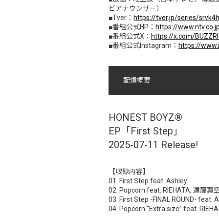
ビアナウンサー）
■Tver：
https://tver.jp/series/srvk
■番組公式HP：
https://www.ntv.co.
■番組公式X：
https://x.com/BUZ
■番組公式Instagram：
https://www
配信概要
HONEST BOYZ®︎
EP「First Step」
2025-07-11 Release!
【収録内容】
01. First Step feat. Ashley
02. Popcorn feat. RIEHATA, 遠
03. First Step -FINAL ROUND- feat. 
04. Popcorn “Extra size” feat