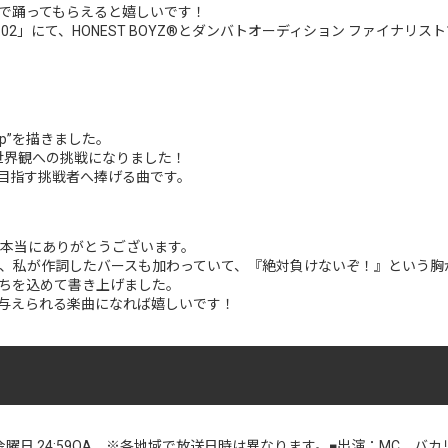
で踊ってもらえると嬉しいです！
」にて、HONEST BOYZ®︎とダンバトオーディション ファイナリスト16名での「F
tep”を描きました。
たな世界観への挑戦になりました！
を目指す挑戦者へ捧げる曲です。
れて、本当にありがとうございます。
ョンでは、私が作詞したバースも加わっていて、『絶対負けないぞ！』という
ちを込めて書き上げました。
与えられる楽曲になれば嬉しいです！
曜日 24:59OA ※各地域で放送日時は異なります。■出演：MC バ