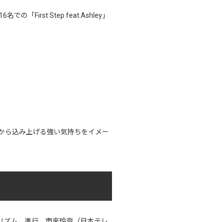
irst Step feat.Ashley」
胸から込み上げる強い気持ちをイメー
カリズム、進行 市來玲奈（日本テレ