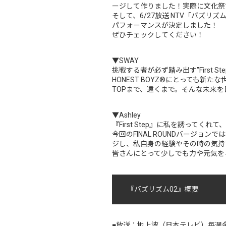
ージして作りました！実際に文化祭
そして、6/27放送 NTV「バズリズム02
パフォーマンスが決定しました！
ぜひチェックしてください！
▼SWAY
挑戦する者が必ず踏み出す”First S
HONEST BOYZ®︎にとっても新
TOPまで、遠くまで。そんな未来
▼Ashley
『First Step』に私を誘ってく
今回のFINAL ROUNDバージ
ジし、私自身の経験やその時の気持
皆さんにとって少しでも力や元気を
『バズリズム02』概要
■放送：地上波（日本テレビ）毎週金