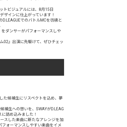
。
ケットビジュアルには、8月15日
せるデザインに仕上がっています！
YのD.LEAGUEでのバトルMCを彷彿と
録。
OMENON」をダンサーがパフォーマンスしや
リズム02』出演に先駆けて、ぜひチェッ
を踏み出した候補生にリスペクトを込め、夢
感じた候補生への想いを、SWAYがD.LEAG
ースに詰め込みました！
N」は、先日リリースした楽曲に新たなアレンジを加
パフォーマンスしやすい楽曲をイメ