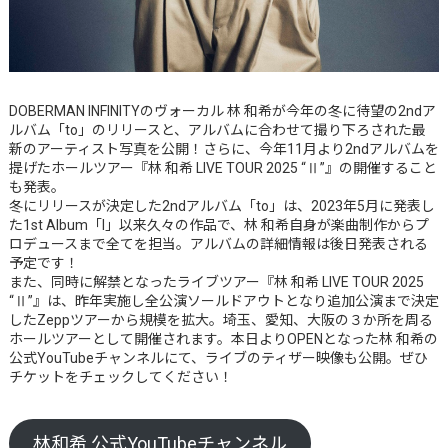
DOBERMAN INFINITYのヴォーカル 林 和希が今年の冬に待望の2ndア
ルバム「to」のリリースと、アルバムに合わせて撮り下ろされた最
新のアーティスト写真を公開！さらに、今年11月より2ndアルバムを
提げたホールツアー『林 和希 LIVE TOUR 2025 “Ⅱ”』の開催すること
も発表。
冬にリリースが決定した2ndアルバム「to」は、2023年5月に発表し
た1st Album「I」以来久々の作品で、林 和希自身が楽曲制作からプ
ロデュースまで全てを担当。アルバムの詳細情報は後日発表される
予定です！
また、同時に解禁となったライブツアー『林 和希 LIVE TOUR 2025
“Ⅱ”』は、昨年実施し全公演ソールドアウトとなり追加公演まで決定
したZeppツアーから規模を拡大。埼玉、愛知、大阪の３か所を周る
ホールツアーとして開催されます。本日よりOPENとなった林 和希の
公式YouTubeチャンネルにて、ライブのティザー映像も公開。ぜひ
チケットをチェックしてください！
林和希 公式YouTubeチャンネル