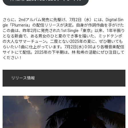
さらに、2ndアルバム発売に先駆け、7月2日（水）には、Digital Sin
gle「Plumeria」の配信リリースが決定。自身が作詞作曲を手がけた
この曲は、昨年2月に発売された1st Single「東京」以来、1年半振り
となる新曲で、ある男女のひと夏のでき事を描いた、ミッドテンポ
の大人なサマーチューン。二度とない2025年の夏に、ぜひ聴いても
らいたい1曲に仕上がっています。7月2日(水) 0:00より各種音楽配信
サイトにて配信。2025年の下半期は、林 和希の活動にぜひ注目して
ください！
リリース情報