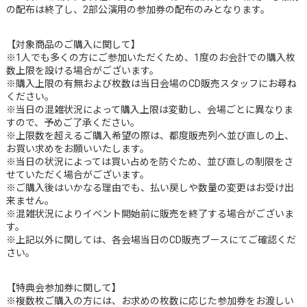
の配布は終了し、2部公演用の参加券の配布のみとなります。
【対象商品のご購入に関して】
※1人でも多くの方にご参加いただくため、1度のお会計での購入枚
数上限を設ける場合がございます。
※購入上限の有無および枚数は当日会場のCD販売スタッフにお尋ね
ください。
※当日の混雑状況によって購入上限は変動し、会場ごとに異なりま
すので、予めご了承ください。
※上限数を超えるご購入希望の際は、都度販売列へ並び直しの上、
お買い求めをお願いいたします。
※当日の状況によっては買い占めを防ぐため、並び直しの制限をさ
せていただく場合がございます。
※ご購入後はいかなる理由でも、払い戻しや数量の変更はお受け出
来ません。
※混雑状況によりイベント開始前に販売を終了する場合がございま
す。
※上記以外に関しては、各会場当日のCD販売ブースにてご確認くだ
さい。
【特典会参加券に関して】
※複数枚ご購入の方には、お求めの枚数に応じた参加券をお渡しい