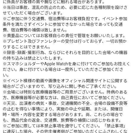
に係員がお客様の肩や腕などに触れる場合があります｡
※当日は事故、混乱の防止のため、必要に応じた各種制限を設けさ
せていただく場合がございます。
※ご参加に伴う交通費、宿泊費等はお客様負担です。イベント参加
条件を満たさずイベントに参加できなかった場合であっても交通
費、宿泊費等の補償は致しません。
※貴重品についてはお客様自らの責任で管理をお願いいたします。
※プレゼント及びファンレターの受付は行っておらず、一切お預か
りすることはできません。
※録音･録画･撮影行為、ならびにそれらを目的とした会場への機器
の持ち込みは禁止といたします。
※スマホショルダーやApple Watchを身に付けてのご参加もお控えく
ださい。身に付けている場合は一度外していただきご参加くださ
い。
※イベント模様の動画や画像をオフィシャル関連サイトに公開する
場合がございますので、写り込みに関し予めご了承ください。
※会場には特別な医療機器等のご用意がございません。持病のある
方、医療機器等が必要な方は、自己責任においてご参加ください。
※天災、出演者の病気・事故、交通機関の不全、会場の設備不良等
の止むを得ない事情により、実施の中止や延期、または、開催日
時・場所・内容を変更する場合があります。尚、これらの場合で
も、商品代金の返金、交通費、旅費等の補償には応じかねます。
※ご参加に際しては本禁止事項を遵守してください。「禁止事項」
に違反した場合、その他主催者側がご参加いただくにふさわしくな