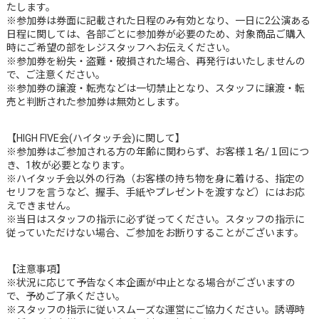
たします。
※参加券は券面に記載された日程のみ有効となり、一日に2公演ある
日程に関しては、各部ごとに参加券が必要のため、対象商品ご購入
時にご希望の部をレジスタッフへお伝えください。
※参加券を紛失・盗難・破損された場合、再発行はいたしませんの
で、ご注意ください。
※参加券の譲渡・転売などは一切禁止となり、スタッフに譲渡・転
売と判断された参加券は無効とします。
【HIGH FIVE会(ハイタッチ会)に関して】
※参加券はご参加される方の年齢に関わらず、お客様１名/１回につ
き、1枚が必要となります。
※ハイタッチ会以外の行為（お客様の持ち物を身に着ける、指定の
セリフを言うなど、握手、手紙やプレゼントを渡すなど）にはお応
えできません。
※当日はスタッフの指示に必ず従ってください。スタッフの指示に
従っていただけない場合、ご参加をお断りすることがございます。
【注意事項】
※状況に応じて予告なく本企画が中止となる場合がございますの
で、予めご了承ください。
※スタッフの指示に従いスムーズな運営にご協力ください。誘導時