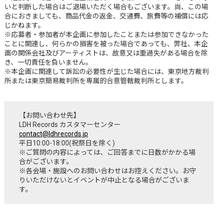
いと判断した場合はご退場いただく場合もございます。尚、この場
合におきましても、商品代金の返金、交通費、旅費等の補償には応
じかねます。
※応募者・参加者が本企画に参加したことまたは参加できなかった
ことに関連し、何らかの損害を被った場合であっても、弊社、本企
画の関係会社及びアーティストは、故意又は重過失がある場合を除
き、一切責任を負いません。
※本企画に関連して訴訟の必要性が生じた場合には、東京地方裁判
所または東京簡易裁判所を専属的合意管轄裁判所とします。
【お問い合わせ先】
LDH Records カスタマーセンター
contact@ldhrecords.jp
平日10:00-18:00(祝祭日を除く)
※ご質問の内容によっては、ご回答までに日数がかかる場
合がございます。
※各会場・施設へのお問い合わせはお控えください。お守
りいただけないとイベントが中止となる場合がございま
す。