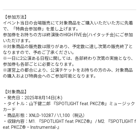
【参加方法】
イベント当日の会場販売にて対象商品をご購入いただいた方に先着
で、「特典会参加券」を差し上げます。
参加券をお持ちの方は終演後のHIGH FIVE会(ハイタッチ会)にご参加
いただけます。
※対象商品の販売数は限りがあり、予定数に達し次第の販売終了と
なりますので、予めご了承ください。
※一日に2公演ある日程に関しては、各部終わり次第の実施となり、
参加券も各部ごとに必要となります。
※運営上の都合により
、公演チケットをお持ちの方のみ、対象商品
の購入および特典会へのご参加可能となります。
【対象商品】
・発売日：2025年8月14日(木)
・タイトル：山下健二郎 『SPOTLIGHT feat. PKCZ®』ミュージック
カード
・商品形態：XNLD-10287 / \1,100（税込）
・収録内容：M1. 『SPOTLIGHT feat. PKCZ®』 / M2. 『SPOTLIGHT f
eat. PKCZ® – Instrumental-』