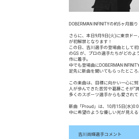
DOBERMAN INFINITYの約5ヶ
さらに、本日9月9日(火)に東京
が初解禁となります！
この日、吉川選手の登場曲として初解禁
のGS が、プロの選手たちがどの
作に着手。
中でも登場曲にDOBERMAN IN
足先に新曲を聞いてもらったところ
この楽曲は、目標に向かい一心に努
人が歩んできた苦労や葛藤こそが“
多くのスポーツ選手からも愛されている
新曲「Proud」は、10月15日(
中に希望のような優しい光が見える
吉川尚輝選手コメント