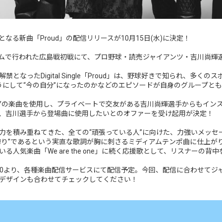
月振りとなる新曲「Proud」の配信リリースが10月15日(水)に決定！
ドームで行われた広島戦初戦にて、プロ野球・読売ジャイアンツ・吉川尚
となったDigital Single「Proud」は、野球好きで知られ、多く
ようにして“今の自分”になったのかなどのエピソードが自身のグループと
FINITYの楽曲を使用し、プライベートで交友がある吉川尚輝選手からも
、吉川選手から登場曲に使用したいとのオファーを受け起用が決定！
力を積み重ねてきた、全ての“頑張っている人”に向けた、力強いメッセ
誇り”であるという実直な歌詞が胸に刺さるミディアムテンポ曲に仕上がり
人気楽曲「We are the one」に続く応援歌として、リスナーの背中
水)0:00より、各種楽曲配信サービスにて配信予定。今回、配信に合わせ
デザインも合わせてチェックしてください！