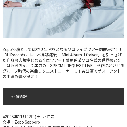
Zepp公演としては約２年ぶりとなるソロライブツアー開催決定！！
LDH Recordsにレーベル移籍後 、Mini Album「freivor」を引っさげ
た自身最大規模となる全国ツアー！鷲尾伶菜ソロ名義の世界観と楽
曲はもちろん、２年前の「SPECIAL REQUEST LIVE」を彷彿とさせる
グループ時代の楽曲リクエストコーナーも！各公演でゲストアクト
の出演も続々決定！
公演情報
■2025年11月22日(土) 北海道
会場：Zepp Sapporo