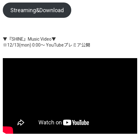
Streaming&Download
=====
▼『SHINE』Music Video▼
※12/13(mon) 0:00～ YouTubeプレミア公開