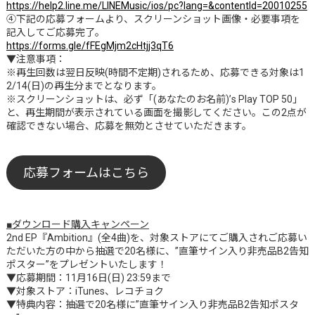
https://help2.line.me/LINEMusic/ios/pc?lang=&contentId=20010255
④下記の応募フォームより、スクリーンショット画像・必要事項を
記入してご応募完了。
https://forms.gle/fFEgMjm2cHtjj3qT6
▼注意事項：
※再生回数は翌日反映(時間不定期)されるため、応募できる対象は1
2/14(日)の再生分までとなります。
※スクリーンショットは、必ず「(あなたのお名前)’s Play TOP 50」
と、再生期間が表示されている画面を撮影してください。この2点が
確認できない場合、応募を無効とさせていただきます。
応募フォームはこちら
■ダウンロード購入キャンペーン
2nd EP『Ambition』(全4曲)を、対象ストアにてご購入されご応募い
ただいた方の中から抽選で20名様に、”直筆サイン入り非売品B2告知
ポスター”をプレゼントいたします！
▼応募期間：11月16日(日) 23:59まで
▼対象ストア：iTunes、レコチョク
▼特典内容：抽選で20名様に”直筆サイン入り非売品B2告知ポスタ