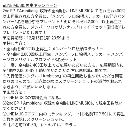
■LINE MUSIC再生キャンペーン
2nd EP『Ambition』収録の全4曲を、LINE MUSICにてそれぞれ400回
以上再生された方全員に、“メンバーソロ絵柄ステッカー(お好きなメ
ンバー1名を選択)”をプレゼント！更にそれぞれ2,000回以上再生さ
れた方全員に、メンバーソロオリジナルブロマイドセット(計3枚)”も
プレゼントいたします！
▼応募期間：12月15日(月) 23:59まで
▼特典内容：
・全4曲を400回以上再生：メンバーソロ絵柄ステッカー
・全4曲を2,000回以上再生：メンバーソロ絵柄ステッカー＋メンバ
ーソロオリジナルブロマイド3名分セット
※一度、全4曲を400回以上でご応募いただいた方も、応募期間内に
全4曲を2,000回以上聴いていただいた方は再応募可能です。
※先行配信シングル「Ambition」の再生回数も含んでいただき問題
ありませんので、ご応募の際にスクリーンショットの添付をお忘れ
なきよう、お願いいたします。
▼応募方法：
①LINE MUSICの有料会員になる。
②2nd EP『Ambition』収録の全4曲をLINE MUSICにて規定回数聴い
てください！
③LINE MUSICアプリ内の［ランキング］→ [お名前TOP 50] にて再生
回数を確認しスクリーンショット。
※［お名前TOP 50］ についてはコチラ↓