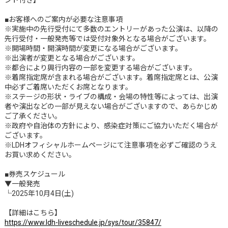
ント付き】
■お客様へのご案内が必要な注意事項
※実施中の先行受付にて多数のエントリーがあった公演は、以降の
先行受付・一般発売等では受付対象外となる場合がございます。
※開場時間・開演時間が変更になる場合がございます。
※出演者が変更となる場合がございます。
※都合により興行内容の一部を変更する場合がございます。
※着席指定席が含まれる場合がございます。着席指定席とは、公演
中必ずご着席いただくお席となります。
※ステージの形状・ライブの構成・会場の特性等によっては、出演
者や演出などの一部が見えない場合がございますので、あらかじめ
ご了承ください。
※政府や自治体の方針により、感染症対策にご協力いただく場合が
ございます。
※LDHオフィシャルホームページにて注意事項を必ずご確認のうえ
お買い求めください。
■券売スケジュール
▼一般発売
└2025年10月4日(土)
【詳細はこちら】
https://www.ldh-liveschedule.jp/sys/tour/35847/