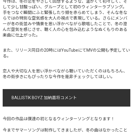
今作は、冬の恋をやさしく回想するような、温かくて初々しく、そ
して少し甘酸っぱい、グループとして初のウィンターラブソング。
手をつなぐ瞬間にふと緊張したり頬を赤らめてしまう、そんな冬な
らではの特別な空気感を大人の視点で表現している。さらにメンバ
ーが冬の街並みや情景を思い浮かべながら歌唱したことで、冬の澄
んだ空気を感じさせ、聴く人の心を包み込むようなぬくもりのある
楽曲に仕上がった。
また、リリース同日の20時にはYouTubeにてMVの公開も予定してい
る。
恋人や大切な人を思い浮かべながら聴いていただくのはもちろん、
冬の街歩きにもぴったりな今作を是非チェックしてほしい。
BALLISTIK BOYZ 加納嘉将コメント
今回の作品は僕達の初となるウィンターソングとなります！
今までサマーソングは制作してきましたが、冬の曲はなかったこと