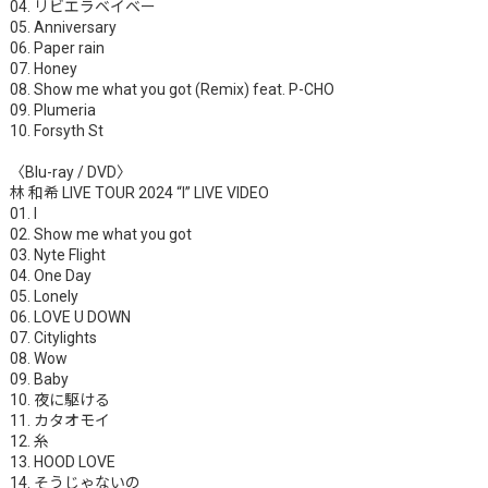
04. リビエラベイベー
05. Anniversary
06. Paper rain
07. Honey
08. Show me what you got (Remix) feat. P-CHO
09. Plumeria
10. Forsyth St
〈Blu-ray / DVD〉
林 和希 LIVE TOUR 2024 “I” LIVE VIDEO
01. I
02. Show me what you got
03. Nyte Flight
04. One Day
05. Lonely
06. LOVE U DOWN
07. Citylights
08. Wow
09. Baby
10. 夜に駆ける
11. カタオモイ
12. 糸
13. HOOD LOVE
14. そうじゃないの