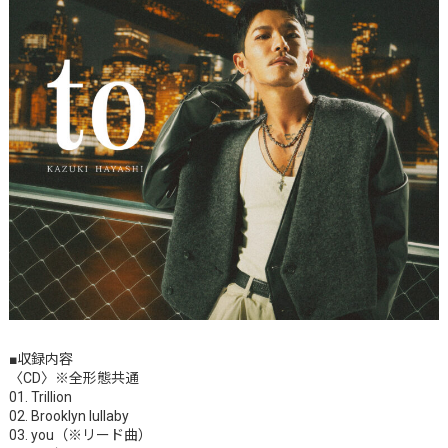
■収録内容
〈CD〉※全形態共通
01. Trillion
02. Brooklyn lullaby
03. you（※リード曲）