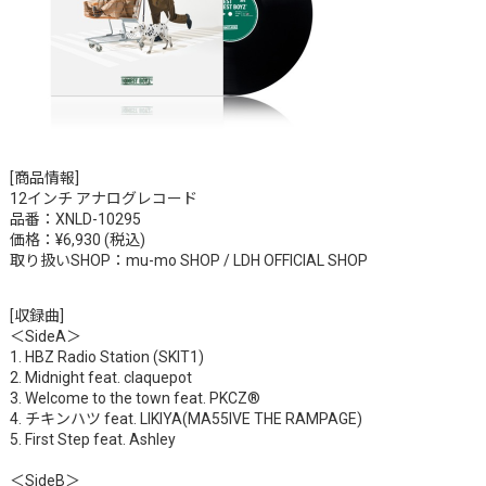
[商品情報]
12インチ アナログレコード
品番：XNLD-10295
価格：¥6,930 (税込)
取り扱いSHOP：mu-mo SHOP / LDH OFFICIAL SHOP
[収録曲]
＜SideA＞
1. HBZ Radio Station (SKIT1)
2. Midnight feat. claquepot
3. Welcome to the town feat. PKCZ®︎
4. チキンハツ feat. LIKIYA(MA55IVE THE RAMPAGE)
5. First Step feat. Ashley
＜SideB＞