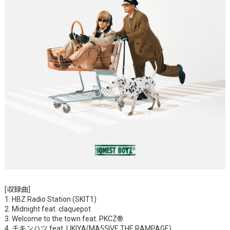
[収録曲]
1. HBZ Radio Station (SKIT1)
2. Midnight feat. claquepot
3. Welcome to the town feat. PKCZ®︎
4. チキンハツ feat. LIKIYA(MA55IVE THE RAMPAGE)