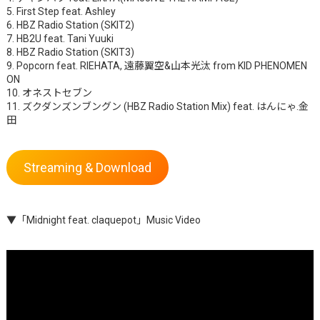
5. First Step feat. Ashley
6. HBZ Radio Station (SKIT2)
7. HB2U feat. Tani Yuuki
8. HBZ Radio Station (SKIT3)
9. Popcorn feat. RIEHATA, 遠藤翼空&山本光汰 from KID PHENOMEN
ON
10. オネストセブン
11. ズクダンズンブングン (HBZ Radio Station Mix) feat. はんにゃ.金
田
Streaming & Download
▼「Midnight feat. claquepot」Music Video