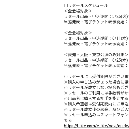
□リセールスケジュール
＜全会場対象＞
リセール出品・申込期間：5/26(火)15:0
当落発表・電子チケット表示開始：6/3
＜全会場対象＞
リセール出品・申込期間：6/11(木)15:0
当落発表・電子チケット表示開始：6/19
＜愛知・大阪・東京公演のみ対象＞
リセール出品・申込期間：6/25(木)15:0
当落発表・電子チケット表示開始：7/3
※リセールには受付期限がございま
※購入の申し込みがあった場合に譲
※リセールが成立しない場合もござ
※リセールのご利用には手数料がか
※出品者は購入する相手を指定する
※購入希望者は受付期間内にお申込
※リセール成立後の返金、及びご入
※リセール申込みはスマートフォン
ちら
https://l-tike.com/e-tike/navi/gu