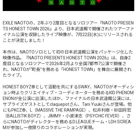
EXILE NAOTOの、2年ぶり2度目となるソロツアー『NAOTO PRESEN
TS HONEST TOWN 2026』より、日本武道館で開催されたツアーファ
イナル公演を収録したライブ映像が、7月22日(水)にリリースされる
ことが決定しました！
本作は、NAOTOソロとして初の日本武道館公演をパッケージ化した
映像作品。『NAOTO PRESENTS HONEST TOWN 2026』は、自身2
度目となるソロツアーで2026年2月より全国7都市7公演で開催さ
れ、NAOTOが“町長”を務める「HONEST TOWN」を舞台に展開され
たライブ。
HONEST BOYZ®として活動を共にするSWAY、NAOTOがオーディシ
ョン時よりクリエイティブ・コーディネーターを務めるKID PHENOM
ENONが全公演に出演したほか、ファイナルの日本武道館公演には、
サプライズゲストとしてclaquepotさん、Tani Yuukiさんが登場。他
にもPKCZ®、L（MA55IVE THE RAMPAGE）、松井利樹・砂田将宏
（BALLISTIK BOYZ）、JIMMY・小波津志（PSYCHIC FEVER）、さ
らにNAOTOがディレクターを務めるD.LEAGUEチーム・LDH SCREA
Mが参加し一夜限りのコラボレーションが実現。