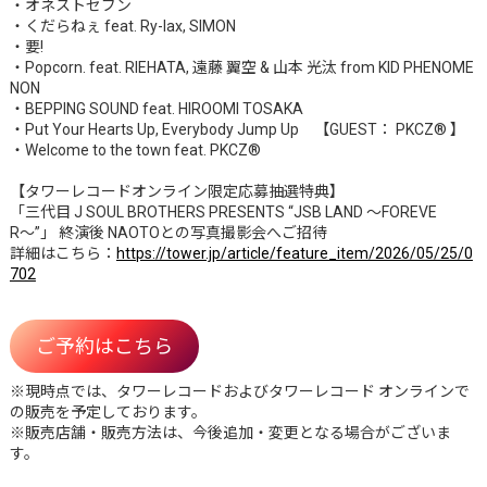
・オネストセブン
・くだらねぇ feat. Ry-lax, SIMON
・要!
・Popcorn. feat. RIEHATA, 遠藤 翼空 & 山本 光汰 from KID PHENOME
NON
・BEPPING SOUND feat. HIROOMI TOSAKA
・Put Your Hearts Up, Everybody Jump Up 【GUEST： PKCZ® 】
・Welcome to the town feat. PKCZ®
【タワーレコードオンライン限定応募抽選特典】
「三代目 J SOUL BROTHERS PRESENTS “JSB LAND 〜FOREVE
R〜”」 終演後 NAOTOとの写真撮影会へご招待
詳細はこちら：
https://tower.jp/article/feature_item/2026/05/25/0
702
ご予約はこちら
※現時点では、タワーレコードおよびタワーレコード オンラインで
の販売を予定しております。
※販売店舗・販売方法は、今後追加・変更となる場合がございま
す。