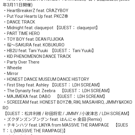
年3月11日開催)
・HeartBreakerZ feat. CRAZYBOY
・Put Your Hearts Up feat. PKCZ®
・DANCE TRACK
・Midnight feat. claquepot 【GUEST： claquepot】
・PART TIME HERO
・TOY BOY feat. DEAN FUJIOKA
・桜〜SAKURA feat. KOBUKURO
・HB2U feat. Tani Yuuki 【GUEST： Tani Yuuki】
・KID PHENOMENON DANCE TRACK
・Party Over There
・Wheelie
・Mirror
・HONEST DANCE MUSEUM DANCE HISTORY
・First Step feat. Ashley 【GUEST： LDH SCREAM】
・The Dynasty feat. Zeebra 【GUEST： LDH SCREAM】
・MAJIMEKA feat. DABO 【GUEST： LDH SCREAM】
・SCREEEAM feat. HONEST BOYZ®, RIKI, MASAHIRO, JIMMY&KOKO
RO
【GUEST：松井利樹 / 砂田将宏 / JIMMY /小波津志 / LDH SCREAM】
・ズクダンズンブングン feat. はんにゃ.金田 (Remix)
・チキンハツ feat. LIKIYA from MA55IVE THE RAMPAGE 【GUES
T： L (MA55IVE THE RAMPAGE)】