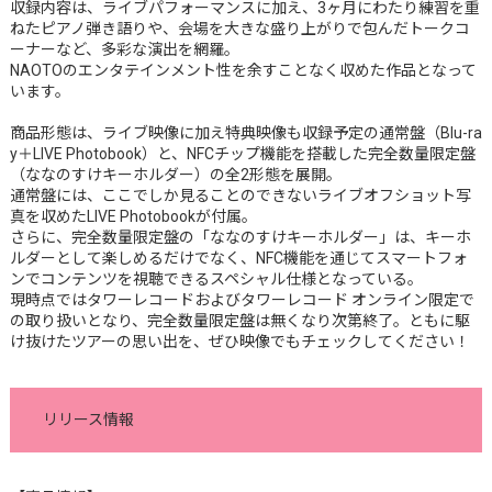
収録内容は、ライブパフォーマンスに加え、3ヶ月にわたり練習を重
ねたピアノ弾き語りや、会場を大きな盛り上がりで包んだトークコ
ーナーなど、多彩な演出を網羅。
NAOTOのエンタテインメント性を余すことなく収めた作品となって
います。
商品形態は、ライブ映像に加え特典映像も収録予定の通常盤（Blu-ra
y＋LIVE Photobook）と、NFCチップ機能を搭載した完全数量限定盤
（ななのすけキーホルダー）の全2形態を展開。
通常盤には、ここでしか見ることのできないライブオフショット写
真を収めたLIVE Photobookが付属。
さらに、完全数量限定盤の「ななのすけキーホルダー」は、キーホ
ルダーとして楽しめるだけでなく、NFC機能を通じてスマートフォ
ンでコンテンツを視聴できるスペシャル仕様となっている。
現時点ではタワーレコードおよびタワーレコード オンライン限定で
の取り扱いとなり、完全数量限定盤は無くなり次第終了。ともに駆
け抜けたツアーの思い出を、ぜひ映像でもチェックしてください！
リリース情報