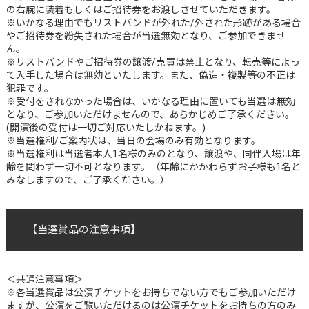
の右腕に装着もしくはご招待券をお渡しさせていただきます。
※いかなる理由でもリストバンドが外れた/外された形跡がある場合
やご招待券を紛失された場合が当選無効となり、ご参加できませ
ん。
※リストバンドやご招待券の譲渡/売買は禁止となり、転売等によっ
て入手した場合は無効といたします。また、偽造・複製等の不正は
犯罪です。
※受付をされなかった場合は、いかなる理由に置いても当選は無効
となり、ご参加いただけませんので、あらかじめご了承ください。
(開演後の受付は一切ご対応いたしかねます。)
※当選権利/ご案内状は、当日の会場のみ有効となります。
※当選権利は当選者本人1名様のみのとなり、譲渡や、同伴入場は年
齢を問わず一切不可となります。（年齢にかかわらずお子様も1名と
みなしますので、ご了承ください。）
【
当選賞品の注意事項
】
＜共通注意事項＞
※各当選賞品は公演チケットをお持ちでない方でもご参加いただけ
ますが、公演をご覧いただけるのは公演チケットをお持ちの方のみ