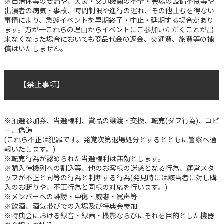
※自治体等の要請や、天災・交通機関の不全・会場の設備不良等や
出演者の病気・事故、時間制限や進行の遅れ、その他止むを得ない
事情により、急遽イベントを早期終了・中止・延期する場合があり
ます。万が一これらの理由からイベントにご参加いただくことが出
来なくなった場合においても商品代金の返金、交通費、旅費等の補
償はいたしません。
【
禁止事項
】
※抽選参加券、当選権利、賞品の譲渡・交換、転売(ダフ行為)、コピ
ー、偽造
(これら不正は犯罪です。発覚次第退場処分とするとともに警察へ通
報いたします。)
※転売行為が認められた当選権利は無効とします。
※購入待機列への割込等、他のお客様の迷惑となる行為、運営スタ
ッフが不正と同等の行為と判断する行為(発見時には該当者に対し購
入のお断りや、不正行為と同様の対応を行います。)
※メンバーへの誹謗・中傷・威嚇・罵声等
※飲酒、酒気帯びでの入場及び特典会参加
※特典会における録音・録画・撮影ならびにそれを目的とした機器