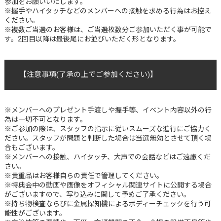
参加をお願いいたします。
※握手やハイタッチなどのメンバーへの接触を求める行為はお控え
ください。
※複数ご当選のお客様は、ご当選枚数分ご参加いただく事が可能で
す。2回目以降は最後尾にお並びいただく形となります。
【
注意事項(了承の上でご参加ください)
】
※メンバーへのプレゼント手渡しや握手等、イベント内容以外の行
為は一切不可となります。
※ご参加の際は、スタッフの指示に従いスムーズな進行にご協力く
ださい。スタッフが問題と判断した場合は当選無効とさせて頂く場
合もございます。
※メンバーへの接触、ハイタッチ、大声での会話などはご遠慮くだ
さい。
※貴重品はお客様自らの責任で管理してください｡
※特典会中の動画や画像をオフィシャル関連サイトに公開する場合
がございますので、写り込みに関して予めご了承ください。
※持ち物検査ならびに金属探知機によるボディーチェックを行う可
能性がございます。