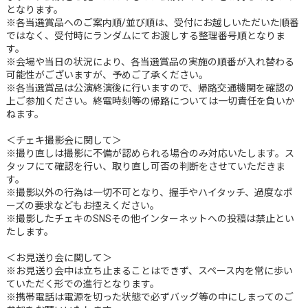
となります。
※各当選賞品へのご案内順/並び順は、受付にお越しいただいた順番
ではなく、受付時にランダムにてお渡しする整理番号順となりま
す。
※会場や当日の状況により、各当選賞品の実施の順番が入れ替わる
可能性がございますが、予めご了承ください。
※各当選賞品は公演終演後に行いますので、帰路交通機関を確認の
上ご参加ください。終電時刻等の帰路については一切責任を負いか
ねます。
＜チェキ撮影会に関して＞
※撮り直しは撮影に不備が認められる場合のみ対応いたします。ス
タッフにて確認を行い、取り直し可否の判断をさせていただきま
す。
※撮影以外の行為は一切不可となり、握手やハイタッチ、過度なポ
ーズの要求などもお控えください。
※撮影したチェキのSNSその他インターネットへの投稿は禁止とい
たします。
＜お見送り会に関して＞
※お見送り会中は立ち止まることはできず、スペース内を常に歩い
ていただく形での進行となります。
※携帯電話は電源を切った状態で必ずバッグ等の中にしまってのご