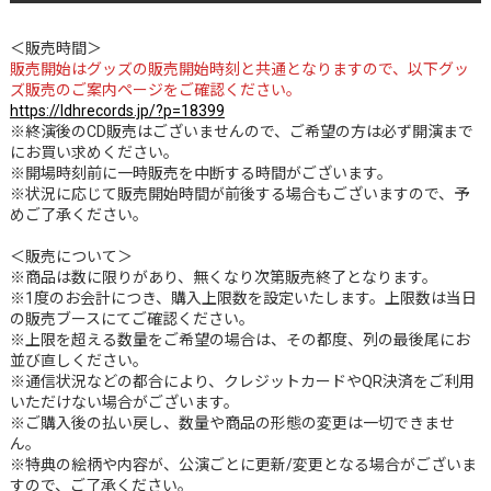
＜販売時間＞
販売開始はグッズの販売開始時刻と共通となりますので、以下グッ
ズ販売のご案内ページをご確認ください。
https://ldhrecords.jp/?p=18399
※終演後のCD販売はございませんので、ご希望の方は必ず開演まで
にお買い求めください。
※開場時刻前に一時販売を中断する時間がございます。
※状況に応じて販売開始時間が前後する場合もございますので、予
めご了承ください。
＜販売について＞
※商品は数に限りがあり、無くなり次第販売終了となります。
※1度のお会計につき、購入上限数を設定いたします。上限数は当日
の販売ブースにてご確認ください。
※上限を超える数量をご希望の場合は、その都度、列の最後尾にお
並び直しください。
※通信状況などの都合により、クレジットカードやQR決済をご利用
いただけない場合がございます。
※ご購入後の払い戻し、数量や商品の形態の変更は一切できませ
ん。
※特典の絵柄や内容が、公演ごとに更新/変更となる場合がございま
すので、ご了承ください。