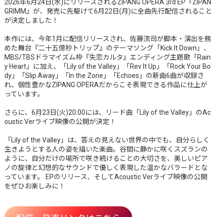
2026年6月24日(水)にリリースされるZIPANG OPERA 3rd EP『ZIPAN
GRIMM』が、発売に先駆けて6月22日(月)に全曲先行配信されること
が決定しました！
本作には、今年1月に配信リリースされ、佐藤流司が脚本・演出を務
めた舞台『二十五億秒トリップ』のテーマソング「Kick It Down」、
MBS/TBSドラマイズム枠『失恋カルタ』エンディング主題歌「Rain
y Heart」に加え、「Lily of the Valley」「Rev It Up」「Rock Your Bo
dy」「Slip Away」「In the Zone」「Echoes」の新曲6曲が収録さ
れ、個性豊かなZIPANG OPERAだからこそ表現できる作品に仕上が
っています。
さらに、6月23日(火)20:00には、リード曲「Lily of the Valley」のAc
oustic Verライブ映像の公開が決定！
「Lily of the Valley」は、答えの見えない世界の中でも、自分らしく
生きようとする人の姿を描いた楽曲。谷間に静かに咲くスズランの
ように、自分だけの場所で咲き続けることの大切さを、美しいピア
ノの旋律と幻想的なサウンドで優しく表現した温かなバラードとな
っています。 EPのリリース、そしてAcoustic Verライブ映像の公開
をぜひお楽しみに！