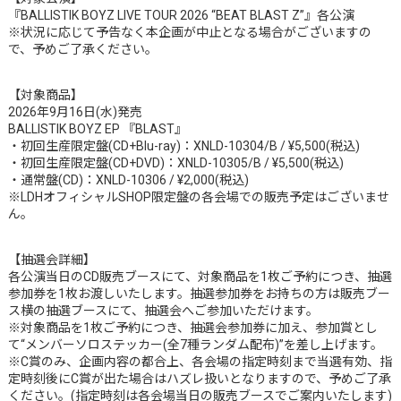
『BALLISTIK BOYZ LIVE TOUR 2026 “BEAT BLAST Z”』各公演
※状況に応じて予告なく本企画が中止となる場合がございますの
で、予めご了承ください。
【対象商品】
2026年9月16日(水)発売
BALLISTIK BOYZ EP 『BLAST』
・初回生産限定盤(CD+Blu-ray)：XNLD-10304/B / ¥5,500(税込)
・初回生産限定盤(CD+DVD)：XNLD-10305/B / ¥5,500(税込)
・通常盤(CD)：XNLD-10306 / ¥2,000(税込)
※LDHオフィシャルSHOP限定盤の各会場での販売予定はございませ
ん。
【抽選会詳細】
各公演当日のCD販売ブースにて、対象商品を1枚ご予約につき、抽選
参加券を1枚お渡しいたします。抽選参加券をお持ちの方は販売ブー
ス横の抽選ブースにて、抽選会へご参加いただけます。
※対象商品を1枚ご予約につき、抽選会参加券に加え、参加賞とし
て“メンバーソロステッカー(全7種ランダム配布)”を差し上げます。
※C賞のみ、企画内容の都合上、各会場の指定時刻まで当選有効、指
定時刻後にC賞が出た場合はハズレ扱いとなりますので、予めご了承
ください。(指定時刻は各会場当日の販売ブースでご案内いたします)