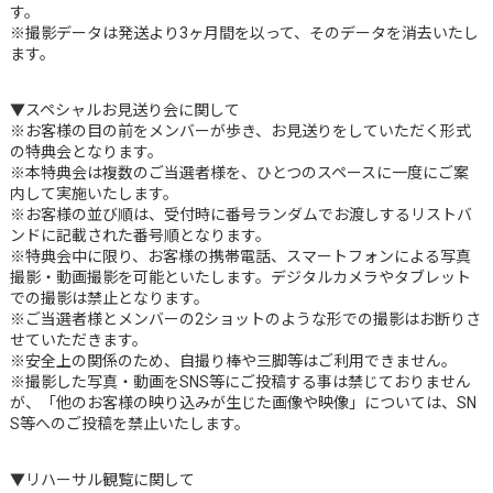
す。
※撮影データは発送より3ヶ月間を以って、そのデータを消去いたし
ます。
▼スペシャルお見送り会に関して
※お客様の目の前をメンバーが歩き、お見送りをしていただく形式
の特典会となります。
※本特典会は複数のご当選者様を、ひとつのスペースに一度にご案
内して実施いたします。
※お客様の並び順は、受付時に番号ランダムでお渡しするリストバ
ンドに記載された番号順となります。
※特典会中に限り、お客様の携帯電話、スマートフォンによる写真
撮影・動画撮影を可能といたします。デジタルカメラやタブレット
での撮影は禁止となります。
※ご当選者様とメンバーの2ショットのような形での撮影はお断りさ
せていただきます。
※安全上の関係のため、自撮り棒や三脚等はご利用できません。
※撮影した写真・動画をSNS等にご投稿する事は禁じておりません
が、「他のお客様の映り込みが生じた画像や映像」については、SN
S等へのご投稿を禁止いたします。
▼リハーサル観覧に関して