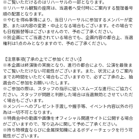
※ご覧いただけるのはリハーサルの一部となります。
※リハーサル観覧の座席は、当選者へ受付時にご案内する整理番号
順の配置となります。
※やむを得ぬ事情により、当日リハーサルに参加するメンバーが変
更、または内容の変更・中止となる場合もございます。その場合で
も日程振替等はございませんので、予めご了承ください。
※別企画にてご当選されている場合でも、企画内容の都合上、当選
権利は1点のみとなりますので、予めご了承ください。
【注意事項(了承の上でご参加ください)】
※本企画は終演後の実施となり、進行の都合により、公演を最後ま
でご覧いただけない可能性がございます。また、状況によりご案内
までお時間をいただく場合もございますので、必ずご了承の上、抽
選会のご参加をお願いいたします。
※ご参加の際は、スタッフの指示に従いスムーズな進行にご協力く
ださい。スタッフが問題と判断した場合は当選無効とさせていただ
く場合もございます。
※メンバーへのプレゼント手渡しや握手等、イベント内容以外の行
為は一切不可となります。
※特典会中の動画や画像をオフィシャル関連サイトに公開する場合
がございますので、写り込みに関して予めご了承ください。
※持ち物検査ならびに金属探知機によるボディーチェックを行う可
能性がございます。