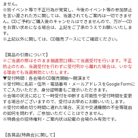
ません。
※別イベント等で不正行為が発覚し、今後のイベント等の参加禁止
を言い渡された方に関しては、当選されてもご案内は一切できませ
ん。CDご予約/ご購入後のキャンセルはできませんので、万が一CD
をお買い求めになる場合は、上記をご了承のうえでお願いいたしま
す。
※上記以外に関しては、CD販売ブースにてご確認ください。
【賞品の引換について】
※ご当選の際はそのまま抽選窓口横にて当選受付を行います。不正
防止のため、当選受付を行わずに受付列から離れた場合は、いかな
る理由でも当選無効といたします。
▼受付時間：各会場のCD販売開始～開演まで
※受付時に名前・住所・電話番号・メールアドレスをGoogle Formに
てご入力いただき、身分証明書もご提示いただきます。
※会場の状況に応じて一時受付を中断する可能性や受付時間を変更
する場合がございますので、受付はお早めにお願いいたします。
※受付の締め切り時間に遅れた場合、天災や交通機関の不全等理由
の如何を問わず、ご参加いただくことはできません。
※特典会の招待権利・ご案内状は記載の会場のみ有効です。
【各賞品(特典会)に関して】