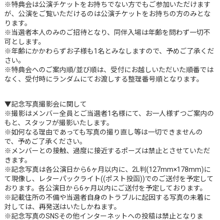
※特典会は公演チケットをお持ちでない方でもご参加いただけます
が、公演をご覧いただけるのは公演チケットをお持ちの方のみとな
ります。
※当選者本人のみのご招待となり、同伴入場は年齢を問わず一切不
可とします。
※年齢にかかわらずお子様も1名とみなしますので、予めご了承くだ
さい。
※特典会へのご案内順/並び順は、受付にお越しいただいた順番では
なく、受付時にランダムにてお渡しする整理番号順となります。
▼記念写真撮影会に関して
※撮影はメンバー全員とご当選者1名様にて、お一人様ずつご案内の
もと、スタッフが撮影いたします。
※如何なる理由であっても写真の撮り直し等は一切できませんの
で、予めご了承ください。
※メンバーとの接触、過度に接近するポーズは禁止とさせていただ
きます。
※記念写真は各公演日から6ヶ月以内に、2L判(127mm×178mm)に
て現像し、レターパックライト((ポスト投函))でのご送付を予定して
おります。各公演日から6ヶ月以内にご送付を予定しております。
※記載住所の不備や当選者自身のトラブルに起因する写真の未着に
対しては、再発送はいたしかねます。
※記念写真のSNSその他インターネットへの投稿は禁止となりま