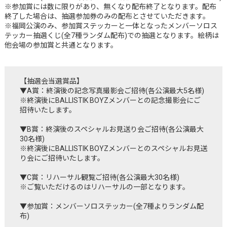
※参加賞には数に限りがあり、無くなり配布終了となります。配布
終了した場合は、抽選参加券のみの配布とさせていただきます。
※福岡公演のみ、参加賞ステッカーと一体となったメンバーソロス
テッカー抽選くじ(全7種ランダム配布)での抽選となります。絵柄は
他会場の参加賞と共通となります。
【抽選会当選賞品】
▼A賞：終演後の記念写真撮影会ご招待(各公演最大5名様)
※終演後にBALLISTIK BOYZメンバーとの記念撮影会にご
招待いたします。
▼B賞：終演後のスペシャルお見送り会ご招待(各公演最大
30名様)
※終演後にBALLISTIK BOYZメンバーとのスペシャルお見送
り会にご招待いたします。
▼C賞：リハーサル観覧ご招待(各公演最大30名様)
※ご覧いただけるのはリハーサルの一部となります。
▼参加賞：メンバーソロステッカー(全7種よりランダム配
布)