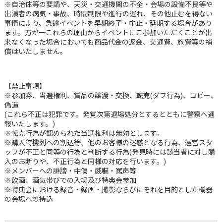
※自治体等の要請や、天災・交通機関の不全・会場の設備不良等や
出演者の病気・事故、時間制限や進行の遅れ、その他止むを得ない
事情により、急遽イベントを早期終了・中止・延期する場合があり
ます。万が一これらの理由からイベントにご参加いただくことが出
来なくなった場合においても商品代金の返金、交通費、旅費等の補
償はいたしません。
【禁止事項】
※参加券、当選権利、賞品の譲渡・交換、転売(ダフ行為)、コピー、
偽造
(これら不正は犯罪です。発覚次第退場処分とするとともに警察へ通
報いたします。)
※転売行為が認められた当選権利は無効とします。
※購入待機列への割込等、他のお客様の迷惑となる行為、運営スタ
ッフが不正と同等の行為と判断する行為(発見時には該当者に対し購
入のお断りや、不正行為と同様の対応を行います。)
※メンバーへの誹謗・中傷・威嚇・罵声等
※飲酒、酒気帯びでの入場及び特典会参加
※特典会における録音・録画・撮影ならびにそれを目的とした機器
の会場への持込