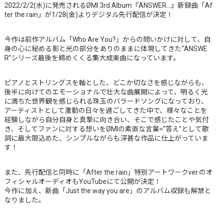
2022/2/2(水)に発売されるØMI 3rd Album『ANSWER…』新録曲「Af
ter the rain」が1/28(金)よりデジタル先行配信が決定！
今作は前作アルバム「Who Are You?」からの問いかけに対して、自
身の心に秘める影と光の部分をありのままに体現してきた“ANSWE
R”シリーズ最後を締めくくる集大成楽曲になっています。
ピアノとストリングスを軸とした、どこか切なさを感じながらも、
後半に向けてのエモーショナルで壮大な曲展開によって、明るく光
に満ちた世界観を感じられる珠玉のバラードソングになっており、
アーティストとして激動の日々を過ごしてきた中で、様々なことを
経験しながら自分自身と真摯に向き合い、そこで感じたことや気付
き、そしてファンに対する想いをØMIの素直な言葉=“答え”として歌
詞に最大限込めた、シンプルながらも深甚な作品に仕上がっていま
す！
また、先行配信と同時に「After the rain」特別アートワークver.のオ
フィシャルオーディオもYouTubeにて公開が決定！
今作に加え、新曲「Just the way you are」のアルバム収録も解禁と
なりました。