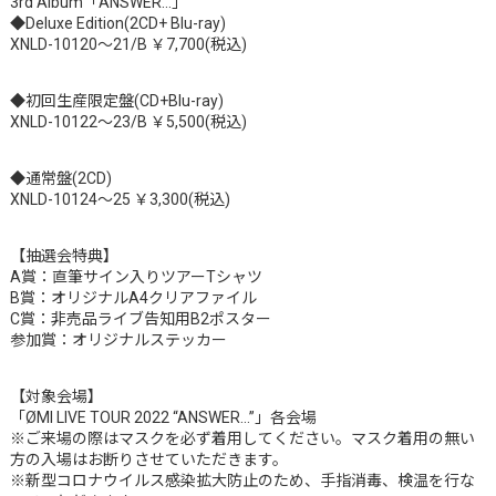
3rd Album「ANSWER…」
◆Deluxe Edition(2CD+ Blu-ray)
XNLD-10120～21/B ￥7,700(税込)
◆初回生産限定盤(CD+Blu-ray)
XNLD-10122～23/B ￥5,500(税込)
◆通常盤(2CD)
XNLD-10124～25 ￥3,300(税込)
【抽選会特典】
A賞：直筆サイン入りツアーTシャツ
B賞：オリジナルA4クリアファイル
C賞：非売品ライブ告知用B2ポスター
参加賞：オリジナルステッカー
【対象会場】
「ØMI LIVE TOUR 2022 “ANSWER…”」各会場
※ご来場の際はマスクを必ず着用してください。マスク着用の無い
方の入場はお断りさせていただきます。
※新型コロナウイルス感染拡大防止のため、手指消毒、検温を行な