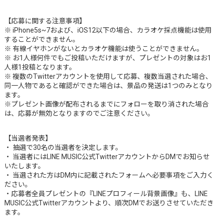
【応募に関する注意事項】
※ iPhone5s~7および、iOS12以下の場合、カラオケ採点機能は使用
することができません。
※ 有線イヤホンがないとカラオケ機能は使うことができません。
※ お1人様何件でもご投稿いただけますが、プレゼントの対象はお1
人様1投稿となります。
※ 複数のTwitterアカウントを使用して応募、複数当選された場合、
同一人物であると確認ができた場合は、景品の発送は1つのみとなり
ます。
※プレゼント画像が配布されるまでにフォローを取り消された場合
は、応募が無効となりますのでご注意ください。
【当選者発表】
・ 抽選で30名の当選者を決定します。
・ 当選者にはLINE MUSIC公式TwitterアカウントからDMでお知らせ
いたします。
・ 当選された方はDM内に記載されたフォームへ必要事項をご入力く
ださい。
・応募者全員プレゼントの『LINEプロフィール背景画像』も、LINE
MUSIC公式Twitterアカウントより、順次DMでお送りさせていただき
ます。