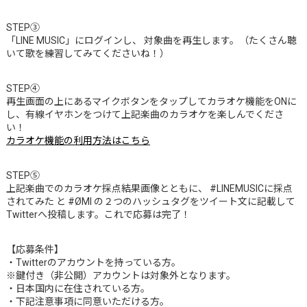
STEP③
「LINE MUSIC」にログインし、 対象曲を再生します。（たくさん聴
いて歌を練習してみてくださいね！）
STEP④
再生画面の上にあるマイクボタンをタップしてカラオケ機能をONに
し、有線イヤホンをつけて上記楽曲のカラオケを楽しんでくださ
い！
カラオケ機能の利用方法はこちら
STEP⑤
上記楽曲でのカラオケ採点結果画像とともに、 #LINEMUSICに採点
されてみた と #ØMI の２つのハッシュタグをツイート文に記載して
Twitterへ投稿します。これで応募は完了！
【応募条件】
・Twitterのアカウントを持っている方。
※鍵付き（非公開）アカウントは対象外となります。
・日本国内に在住されている方。
・下記注意事項に同意いただける方。