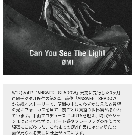
5/12(水)EP『ANSWER… SHADOW』発売に先行した3ヶ月
連続デジタル配信の第2弾。前作『ANSWER… SHADOW』
から続くストーリーで、暗闇の中にもわずかに見える希望
の光にフォーカスを当て、前作とは真逆の世界観が描かれ
ています。楽曲プロデュースにはUTAを迎え、時代やジャ
ンルにとらわれずに、ビート感やフレージングの細部まで
綿密にこだわった、これまでのØMI作品にはない新たな一
面が見られる楽曲に仕上がっています。