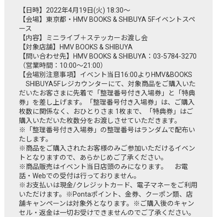
【日時】2022年4月19日(火) 18:30～
【会場】東京都・HMV BOOKS & SHIBUYA 5Fイベントスペ
ース
【内容】ミニライブ＋ステッカーお渡し会
【対象店舗】HMV BOOKS & SHIBUYA
【問い合わせ先】HMV BOOKS & SHIBUYA：03-5784-3270
（営業時間：10:00～21:00）
【会場別注意事項】イベント当日16:00よりHMV&BOOKS
SHIBUYA5Fレジカウンターにて、対象商品をご購入いた
だいたお客さまに先着で「整理番号付き入場券」と「特典
券」を差し上げます。「整理番号付き入場券」は、ご購入
枚数に関係なく、おひとりさま 1枚まで、「特典券」はご
購入いただいた枚数分をお渡しさせていただきます。
※「整理番号付き入場券」の整理番号はランダムで配布い
たします。
※商品をご購入されたお客様のみご参加いただけるイベン
トとなりますので、あらかじめご了承ください。
※商品販売はイベント当日店頭のみになります。 お電
話・Webでの受付は行っておりません。
※お支払いは現金/クレジットカード、電子マネーをご利用
いただけます。※Pontaポイント、金券、クーポン類、店
舗キャンペーンは対象外となります。※ご購入後のキャン
セル・返金は一切お受けできませんのでご了承ください。