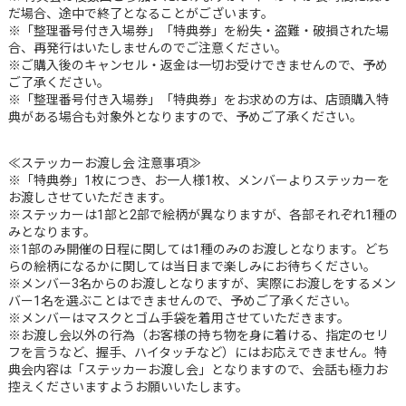
だ場合、途中で終了となることがございます。
※「整理番号付き入場券」「特典券」を紛失・盗難・破損された場
合、再発行はいたしませんのでご注意ください。
※ご購入後のキャンセル・返金は一切お受けできませんので、予め
ご了承ください。
※「整理番号付き入場券」「特典券」をお求めの方は、店頭購入特
典がある場合も対象外となりますので、予めご了承ください。
≪ステッカーお渡し会 注意事項≫
※「特典券」1枚につき、お一人様1枚、メンバーよりステッカーを
お渡しさせていただきます。
※ステッカーは1部と2部で絵柄が異なりますが、各部それぞれ1種の
みとなります。
※1部のみ開催の日程に関しては1種のみのお渡しとなります。どち
らの絵柄になるかに関しては当日まで楽しみにお待ちください。
※メンバー3名からのお渡しとなりますが、実際にお渡しをするメン
バー1名を選ぶことはできませんので、予めご了承ください。
※メンバーはマスクとゴム手袋を着用させていただきます。
※お渡し会以外の行為（お客様の持ち物を身に着ける、指定のセリ
フを言うなど、握手、ハイタッチなど）にはお応えできません。特
典会内容は「ステッカーお渡し会」となりますので、会話も極力お
控えくださいますようお願いいたします。