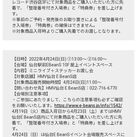
レコード渋谷店3Fにて対象商品をご購入いただいた方に先
着で、「整理番号付き入場券」と「特典券」を差し上げま
す。
※事前のご予約・発売後のお取り置きによる「整理番号付
き入場券」「特典券」の確保はできません。
※対象商品入荷時よりご購入先着でのお渡しとなります。
【日時】2022年4月24日(日) ①13:00～ ②16:00～
【会場】仙台駅前EBeanS 10F 屋上イベントスペース
【内容】ミニライブ＋ステッカーお渡し会
【対象店舗】HMV仙台 E BeanS店
【対象商品販売開始時間】4月24日(日)11:00～
【問い合わせ先】HMV仙台 E BeanS店：022-716-6770
【会場別注意事項】
・ご参加にあたりまして、こちらの注意事項も必ずご確認
をお願いいたします。
https://www.e-beans.jp/info/1542/
4月19日（火）商品入荷日から4月23日（土）まではHMV
仙台E BeanS店内にて対象商品をご購入いただいた方に先
着で、「整理番号付き入場券」と「特典券」を差し上げま
す。
4月24日（日）は仙台E BeanSイベント会場販売スペースに