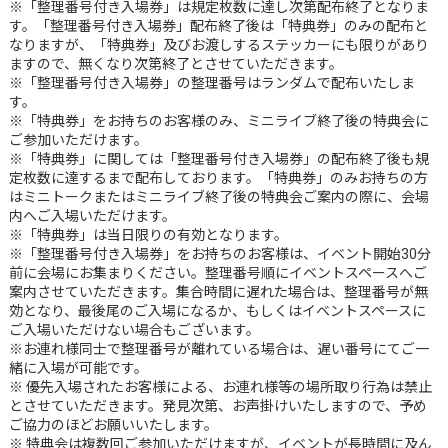
※「整理番号付き入場券」は規定枚数に達し次第配布終了となりま
す。「整理番号付き入場券」配布終了後は「特典券」のみの配布と
なりますが、「特典券」及びお渡しするステッカーにも限りがあり
ますので、無くなり次第終了とさせていただきます。
※「整理番号付き入場券」の整理番号はランダムで配布いたしま
す。
※「特典券」をお持ちのお客様のみ、ミニライブ終了後の特典会に
ご参加いただけます。
※「特典券」に関しては「整理番号付き入場券」の配布終了後も規
定枚数に達するまで配布しております。「特典券」のみお持ちの方
はミニトークまたはミニライブ終了後の特典会ご案内の際に、会場
内へご入場いただけます。
※「特典券」は当日限りの有効となります。
※「整理番号付き入場券」をお持ちのお客様は、イベント開始30分
前に会場にお集まりください。整理番号順にイベントスペースへご
案内させていただきます。集合時間に遅れた場合は、整理番号が無
効となり、最後尾のご入場になるか、もしくはイベントスペースに
ご入場いただけない場合もございます。
※お連れ様同士で整理番号が離れている場合は、遅い番号にてご一
緒に入場が可能です。
※ 優先入場されたお客様による、お連れ様等の場所取り行為は禁止
とさせていただきます。発見次第、お声掛けいたしますので、予め
ご協力のほどお願いいたします。
※ 特典会は複数回ご参加いただけますが、イベントが長時間に及ん