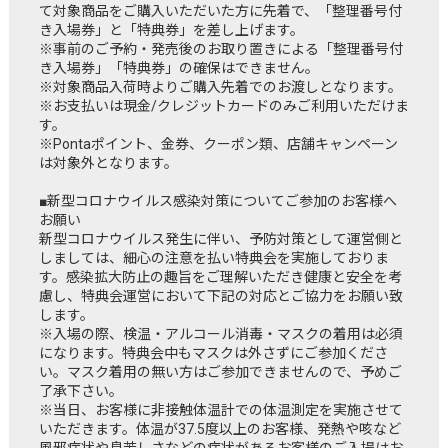
て対象商品をご購入いただいた方に先着で、「整理番号付
き入場券」と「特典券」を差し上げます。
※事前のご予約・発売後のお取り置きによる「整理番号付
き入場券」「特典券」の確保はできません。
※対象商品入荷時よりご購入先着でのお渡しとなります。
※お支払いは現金/クレジットカードのみご利用いただけま
す。
※Pontaポイント、金券、クーポン類、店舗キャンペーン
は対象外となります。
■新型コロナウイルス感染対策についてご参加のお客様へ
お願い
新型コロナウイルス発生に伴い、予防対策として運営側と
しましては、細心の注意を払い特典会を実施しておりま
す。感染拡大防止の趣旨をご理解いただき健康と安全を考
慮し、特典会運営において下記の対応とご協力をお願い致
します。
※入場の際、検温・アルコール消毒・マスクの着用は必須
になります。特典会中もマスクは外さずにご参加くださ
い。マスク着用の無い方はご参加できませんので、予めご
了承下さい。
※当日、お客様に非接触体温計での体温測定を実施させて
いただきます。体温が37.5度以上のお客様、発熱や咳など