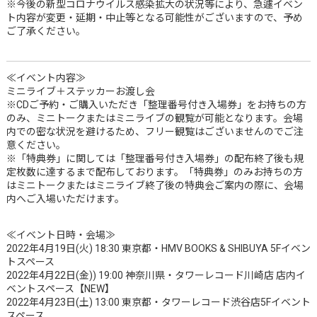
※今後の新型コロナウイルス感染拡大の状況等により、急遽イベン
ト内容が変更・延期・中止等となる可能性がございますので、予め
ご了承ください。
≪イベント内容≫
ミニライブ＋ステッカーお渡し会
※CDご予約・ご購入いただき「整理番号付き入場券」をお持ちの方
のみ、ミニトークまたはミニライブの観覧が可能となります。会場
内での密な状況を避けるため、フリー観覧はございませんのでご注
意ください。
※「特典券」に関しては「整理番号付き入場券」の配布終了後も規
定枚数に達するまで配布しております。「特典券」のみお持ちの方
はミニトークまたはミニライブ終了後の特典会ご案内の際に、会場
内へご入場いただけます。
≪イベント日時・会場≫
2022年4月19日(火) 18:30 東京都・HMV BOOKS & SHIBUYA 5Fイベン
トスペース
2022年4月22日(金)) 19:00 神奈川県・タワーレコード川崎店 店内イ
ベントスペース【NEW】
2022年4月23日(土) 13:00 東京都・タワーレコード渋谷店5Fイベント
スペース