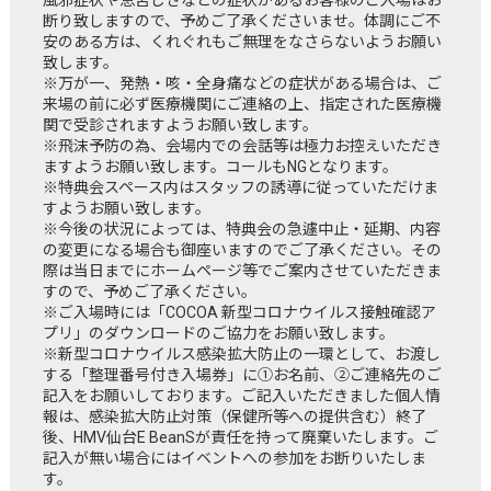
風邪症状や息苦しさなどの症状があるお客様のご入場はお
断り致しますので、予めご了承くださいませ。体調にご不
安のある方は、くれぐれもご無理をなさらないようお願い
致します。
※万が一、発熱・咳・全身痛などの症状がある場合は、ご
来場の前に必ず医療機関にご連絡の上、指定された医療機
関で受診されますようお願い致します。
※飛沫予防の為、会場内での会話等は極力お控えいただき
ますようお願い致します。コールもNGとなります。
※特典会スペース内はスタッフの誘導に従っていただけま
すようお願い致します。
※今後の状況によっては、特典会の急遽中止・延期、内容
の変更になる場合も御座いますのでご了承ください。その
際は当日までにホームページ等でご案内させていただきま
すので、予めご了承ください。
※ご入場時には「COCOA 新型コロナウイルス接触確認ア
プリ」のダウンロードのご協力をお願い致します。
※新型コロナウイルス感染拡大防止の一環として、お渡し
する「整理番号付き入場券」に①お名前、②ご連絡先のご
記入をお願いしております。ご記入いただきました個人情
報は、感染拡大防止対策（保健所等への提供含む）終了
後、HMV仙台E BeanSが責任を持って廃棄いたします。ご
記入が無い場合にはイベントへの参加をお断りいたしま
す。