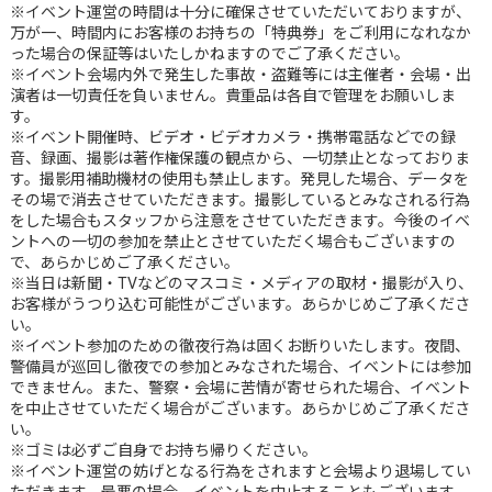
※イベント運営の時間は十分に確保させていただいておりますが、
万が一、時間内にお客様のお持ちの「特典券」をご利用になれなか
った場合の保証等はいたしかねますのでご了承ください。
※イベント会場内外で発生した事故・盗難等には主催者・会場・出
演者は一切責任を負いません。貴重品は各自で管理をお願いしま
す。
※イベント開催時、ビデオ・ビデオカメラ・携帯電話などでの録
音、録画、撮影は著作権保護の観点から、一切禁止となっておりま
す。撮影用補助機材の使用も禁止します。発見した場合、データを
その場で消去させていただきます。撮影しているとみなされる行為
をした場合もスタッフから注意をさせていただきます。今後のイベ
ントへの一切の参加を禁止とさせていただく場合もございますの
で、あらかじめご了承ください。
※当日は新聞・TVなどのマスコミ・メディアの取材・撮影が入り、
お客様がうつり込む可能性がございます。あらかじめご了承くださ
い。
※イベント参加のための徹夜行為は固くお断りいたします。夜間、
警備員が巡回し徹夜での参加とみなされた場合、イベントには参加
できません。また、警察・会場に苦情が寄せられた場合、イベント
を中止させていただく場合がございます。あらかじめご了承くださ
い。
※ゴミは必ずご自身でお持ち帰りください。
※イベント運営の妨げとなる行為をされますと会場より退場してい