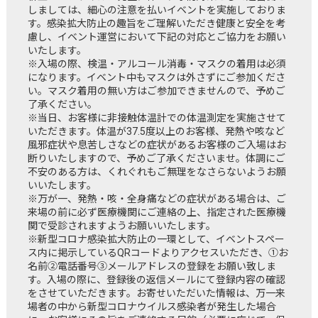
しましては、細心の注意を払いイベントを実施しておりま
す。感染拡大防止の趣旨をご理解いただき健康と安全を考
慮し、イベント運営において下記の対応とご協力をお願い
いたします。
※入場の際、検温・アルコール消毒・マスクの着用は必須
になります。イベント中もマスクは外さずにご参加くださ
い。マスク着用の無い方はご参加できませんので、予めご
了承ください。
※当日、お客様に非接触体温計での体温測定を実施させて
いただきます。体温が37.5度以上のお客様、発熱や咳など
風邪症状や息苦しさなどの症状があるお客様のご入場はお
断りいたしますので、予めご了承くださいませ。体調にご
不安のある方は、くれぐれもご無理をなさらないようお願
いいたします。
※万が一、発熱・咳・全身痛などの症状がある場合は、ご
来場の前に必ず医療機関にご連絡の上、指定された医療機
関で受診されますようお願いいたします。
※新型コロナ感染拡大防止の一環として、イベントスペー
ス内に掲示しているQRコードよりアクセスいただき、①お
名前②電話番号③メールアドレスの登録をお願い致しま
す。入場の際に、登録後の返信メールにて登録内容の確認
をさせていただきます。お寄せいただいた情報は、万一来
場者の中から新型コロナウイルス感染者が発生した場合