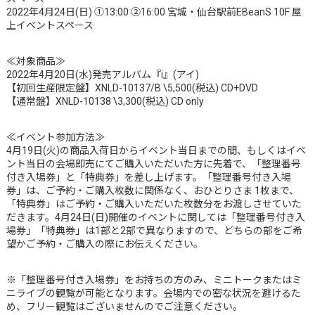
2022年4月24日(日) ①13:00 ②16:00 宮城・仙台駅前EBeanS 10F 屋
上イベントスペース
≪対象商品≫
2022年4月20日(水)発売アルバム『i』(アイ)
【初回生産限定盤】XNLD-10137/B \5,500(税込) CD+DVD
【通常盤】XNLD-10138 \3,300(税込) CD only
≪イベント参加方法≫
4月19日(火)の商品入荷日からイベント当日までの間、もしくはイベ
ント当日の会場即売にてご購入いただいた方に先着で、「整理番号
付き入場券」と「特典券」を差し上げます。「整理番号付き入場
券」は、ご予約・ご購入枚数に関係なく、おひとりさま 1枚まで、
「特典券」はご予約・ご購入いただいた枚数分をお渡しさせていた
だきます。4月24日(日)開催のイベントに関しては「整理番号付き入
場券」「特典券」は1部と2部で異なりますので、どちらの部をご希
望かご予約・ご購入の際にお伝えください。
※「整理番号付き入場券」をお持ちの方のみ、ミニトークまたはミ
ニライブの観覧が可能となります。会場内での密な状況を避けるた
め、フリー観覧はございませんのでご注意ください。