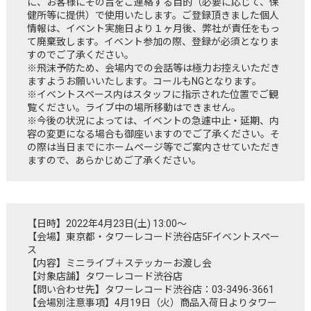
に、お客様にその旨をご連絡する目的（必要に応じて、保
健所等に提供）で使用いたします。ご登録頂きました個人
情報は、イベント実施日より１ヶ月後、弊社が責任をもっ
て廃棄致します。イベント参加の際、登録が必須となりま
すのでご了承ください。
※飛沫予防ため、会場内での会話等は極力お控えいただき
ますようお願いいたします。コールもNGとなります。
※イベントスペース内はスタッフに指示された位置でご観
覧ください。ライブ中の場所移動はできません。
※今後の状況によっては、イベントの急遽中止・延期、内
容の変更になる場合も御座いますのでご了承ください。そ
の際は当日までにホームページ等でご案内させていただき
ますので、あらかじめご了承ください。
【日時】2022年4月23日(土) 13:00～
【会場】東京都・タワーレコード渋谷店5Fイベントスペー
ス
【内容】ミニライブ＋ステッカーお渡し会
【対象店舗】タワーレコード渋谷店
【問い合わせ先】タワーレコード渋谷店：03-3496-3661
【会場別注意事項】4月19日（火）商品入荷日よりタワー