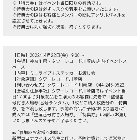
※「特典券」はイベント当日限りの有効です。
※特典会の際は必ずマスクの着用をお願いいたします。
※特典会の際はお客様とメンバーの間にアクリルパネルを
設置させて頂きます。
※特典会は列が途切れ次第、終了となります。
【日時】2022年4月22日(金) 19:00～
【会場】神奈川県・タワーレコード川崎店 店内イベントス
ペース
【内容】ミニライブ＋ステッカーお渡し会
【対象店舗】タワーレコード川崎店
【問い合わせ先】タワーレコード 川崎店：044-245-9522
【会場別注意事項】タワーレコード川崎店ではイベント当
日17:00より対象商品をご購入のお客様に先着で「整理番
号付き入場券(番号ランダム)」1枚とご購入枚数分の「特典
券」をお渡し致します。事前の商品ご予約/お取り置き/ご
購入では「整理番号付き入場券」「特典券」は確保/お渡し
いたしませんので予めご了承ください。
■ご参加のお客様へお願い
新型コロナウイルス発生に伴い、予防対策として運営側と