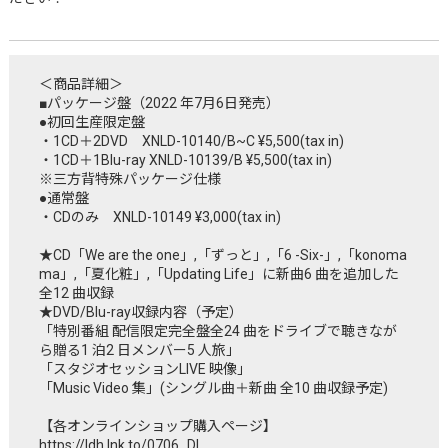
＜商品詳細＞
■
パッケージ盤（2022 年7月6日発売
）
●初回生産限定盤
・1CD＋2DVD XNLD-10140/B~C ¥5,500(tax in)
・1CD＋1Blu-ray XNLD-10139/B ¥5,500(tax in)
※三方背特殊パッケージ仕様
●通常盤
・CDのみ XNLD-10149 ¥3,000(tax in)
★CD「We are the one」,「ずっと」,「6 -Six-」,「konoma
ma」,「夏化粧」,「Updating Life」に新曲6 曲を追加した
全12 曲収録
★DVD/Blu-ray収録内容（予定）
「特別番組 配信限定完全盤全24 曲をドライブで聴きなが
ら贈る1 泊2 日メンバー5 人旅」
「スタジオセッションLIVE 映像」
「Music Video 集」(シングル曲＋新曲 全10 曲収録予定)
【各オンラインショップ購入ページ】
https://ldh.lnk.to/0706_DI