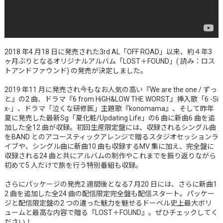
2018 年4 月18 日に発売された3rd AL「OFF ROAD」以来、約４年3
ヶ月ぶりとなるオリジナルアルバム「LOST＋FOUND」( 読み：ロス
トアンドファウンド) の発売が決定しました。
2019 年11 月に発売され今もなお人気の高い『We are the one / ずっ
と』の2 曲、ドラマ『6 from HiGH&LOW THE WORST』挿入歌「6 -Si
x-」、ドラマ「泣くな研修医」主題歌『konomama』、そして昨年
夏に発売した最新Sg「夏化粧/Updating Life」の6 曲に新曲6 曲を追
加した全12 曲が収録。初回生産限定盤には、収録されるシングル曲
をBAND とのアコースティックアレンジで贈るスタジオセッションラ
イブや、シングル曲に新曲10 曲も収録するMV 集に加え、完全盤に
収録される24 曲と共にアルバムの制作やこれまでを振り返りながら
初めて5 人だけで旅を行う特別番組も収録。
さらにパッケージの発売2 週間後となる7 月20 日には、さらに新曲1
2 曲を追加した全24 曲の配信限定完全盤も配信スタート。パッケー
ジと配信限定盤の2 つの違った魅力を魅せるドーベル史上最大ボリ
ュームと最高な内容で贈る『LOST＋FOUND』。ぜひチェックしてく
ださい！