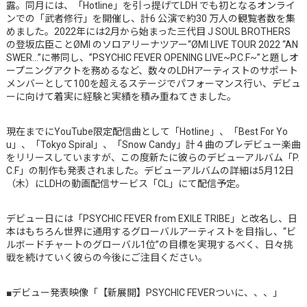
露。同月には、「Hotline」を引っ提げてLDH でも初となるオンライ
ンでの「武者修行」を開催し、計6 公演で約30 万人の観覧者数を集
めました。2022年には2月から始まった三代目 J SOUL BROTHERS
の登坂広臣ことØMI のソロアリーナツアー“ØMI LIVE TOUR 2022 “AN
SWER…”に帯同し、”PSYCHIC FEVER OPENING LIVE~P.C.F~”と題しオ
ープニングアクトを務めるなど、数々のLDHアーティストのサポート
メンバーとして100を超えるステージでパフォーマンス行い、デビュ
ーに向けて着実に経験と実績を積み重ねてきました。
現在までにYouTube限定配信曲として「Hotline」、「Best For Yo
u」、「Tokyo Spiral」、「Snow Candy」計４曲のプレデビュー楽曲
をリリースしていますが、この度新たに彼らのデビューアルバム「P.
C.F」の制作も発表されました。デビューアルバムの詳細は5月12日
（木）にLDHの動画配信サービス「CL」にて配信予定。
デビュー日には「PSYCHIC FEVER from EXILE TRIBE」と改名し、日
本はもちろん世界に通用するグローバルアーティストを目指し、“ビ
ルボードチャートのグローバル1位”の目標を実現するべく、日々挑
戦を続けていく彼らの今後にご注目ください。
■デビュー発表映像「【新展開】PSYCHIC FEVERついに、、、」