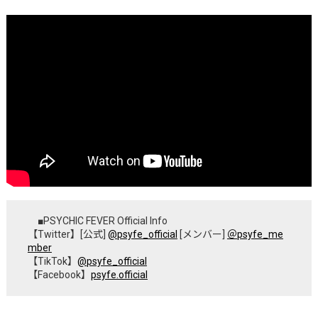
■PSYCHIC FEVER Official Info
【Twitter】
[公式]
@psyfe_official
[メンバー]
＠psyfe_me
mber
【TikTok】
@psyfe_official
【Facebook】
psyfe.official