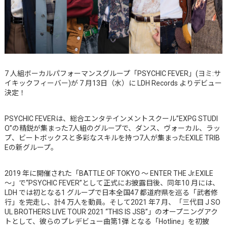
7 人組ボーカルパフォーマンスグループ「PSYCHIC FEVER」(ヨミ:サ
イキックフィーバー)が 7 月13日（水）に LDH Records よりデビュー
決定！
PSYCHIC FEVERは、総合エンタテインメントスクール”EXPG STUDI
O”の精鋭が集まった7人組のグループで、ダンス、ヴォーカル、ラッ
プ、ビートボックスと多彩なスキルを持つ7人が集まったEXILE TRIB
Eの新グループ。
2019 年に開催された「BATTLE OF TOKYO ～ ENTER THE Jr.EXILE
～」で“PSYCHIC FEVER”として正式にお披露目後、同年10 月には、
LDH では初となる1 グループで日本全国47 都道府県を巡る「武者修
行」を完走し、計4 万人を動員。そして2021 年7 月、「三代目 J SO
UL BROTHERS LIVE TOUR 2021 “THIS IS JSB”」のオープニングアク
トとして、彼らのプレデビュー曲第1弾 となる「Hotline」を初披