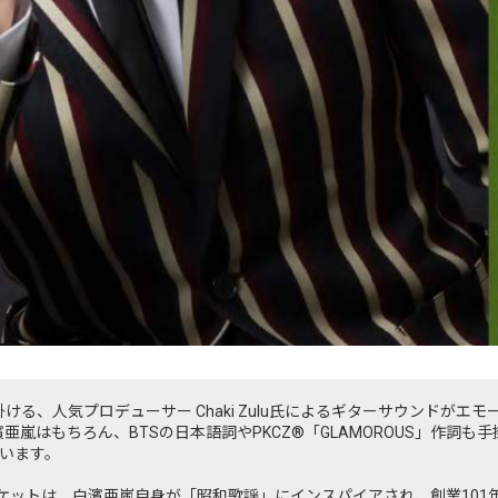
掛ける、人気プロデューサー Chaki Zulu氏によるギターサウンドがエ
亜嵐はもちろん、BTSの日本語詞やPKCZ®「GLAMOROUS」作詞も手掛
います。
ャケットは、白濱亜嵐自身が「昭和歌謡」にインスパイアされ、創業101