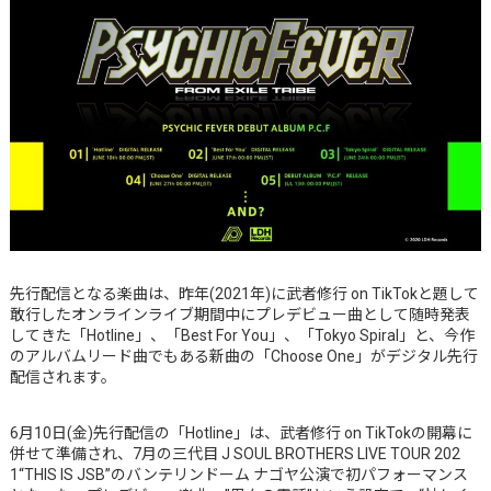
先行配信となる楽曲は、昨年(2021年)に武者修行 on TikTokと題して
敢行したオンラインライブ期間中にプレデビュー曲として随時発表
してきた「Hotline」、「Best For You」、「Tokyo Spiral」と、今作
のアルバムリード曲でもある新曲の「Choose One」がデジタル先行
配信されます。
6月10日(金)先行配信の「Hotline」は、武者修行 on TikTokの開幕に
併せて準備され、7月の三代目 J SOUL BROTHERS LIVE TOUR 202
1“THIS IS JSB”のバンテリンドーム ナゴヤ公演で初パフォーマンス