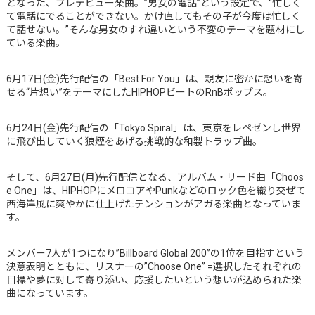
となった、プレデビュー楽曲。”男女の電話”という設定で、“忙しく
て電話にでることができない。かけ直してもその子が今度は忙しく
て話せない。”そんな男女のすれ違いという不変のテーマを題材にし
ている楽曲。
6月17日(金)先行配信の「Best For You」は、親友に密かに想いを寄
せる“片想い”をテーマにしたHIPHOPビートのRnBポップス。
6月24日(金)先行配信の「Tokyo Spiral」は、東京をレペゼンし世界
に飛び出していく狼煙をあげる挑戦的な和製トラップ曲。
そして、6月27日(月)先行配信となる、アルバム・リード曲「Choos
e One」は、HIPHOPにメロコアやPunkなどのロック色を織り交ぜて
西海岸風に爽やかに仕上げたテンションがアガる楽曲となっていま
す。
メンバー7人が1つになり”Billboard Global 200”の1位を目指すという
決意表明とともに、リスナーの”Choose One” =選択したそれぞれの
目標や夢に対して寄り添い、応援したいという想いが込められた楽
曲になっています。