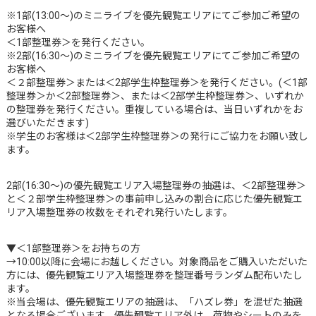
※1部(13:00～)のミニライブを優先観覧エリアにてご参加ご希望の
お客様へ
＜1部整理券＞を発行ください。
※2部(16:30～)のミニライブを優先観覧エリアにてご参加ご希望の
お客様へ
＜２部整理券＞または＜2部学生枠整理券＞を発行ください。(＜1部
整理券＞か＜2部整理券＞、または＜2部学生枠整理券＞、いずれか
の整理券を発行ください。重複している場合は、当日いずれかをお
選びいただきます)
※学生のお客様は＜2部学生枠整理券＞の発行にご協力をお願い致し
ます。
2部(16:30～)の優先観覧エリア入場整理券の抽選は、＜2部整理券＞
と＜２部学生枠整理券＞の事前申し込みの割合に応じた優先観覧エ
リア入場整理券の枚数をそれぞれ発行いたします。
▼＜1部整理券＞をお持ちの方
→10:00以降に会場にお越しください。対象商品をご購入いただいた
方には、優先観覧エリア入場整理券を整理番号ランダム配布いたし
ます。
※当会場は、優先観覧エリアの抽選は、「ハズレ券」を混ぜた抽選
となる場合ございます。優先観覧エリア外は、荷物やシートのみを