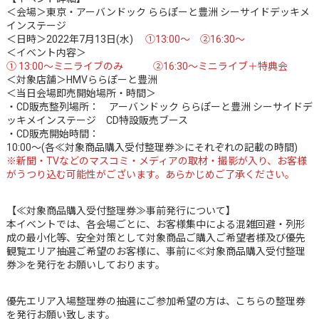
＜会場＞東京・アーバンドック ららぽーと豊洲 シーサイドデッキメ
インステージ
＜日時＞2022年7月13日(水)
①13:00～ ②16:30～
＜イベント内容＞
① 13:00～ミニライブのみ ②16:30～ミニライブ＋特典会
＜対象店舗＞HMVららぽーと豊洲
＜当日会場即売開始場所・時間＞
・CD販売整列場所： アーバンドック ららぽーと豊洲 シーサイドデ
ッキメインステージ CD特設販売ブース
・CD販売開始時間：
10:00～(各≪対象商品購入受付整理券≫にそれぞれの記載の時間)
※新聞・TVなどのマスコミ・メディアの取材・撮影が入り、お客様
がうつり込む可能性がございます。あらかじめご了承ください。
【≪対象商品購入受付整理券≫事前発行について】
本イベントでは、各会場ごとに、お客様集中による混雑回避・列形
成の最小化等、安全対策として対象商品ご購入ご希望者様及び優先
観覧エリア抽選ご希望のお客様に、事前に≪対象商品購入受付整理
券≫を発行をお願いしております。
優先エリア入場整理券の抽選にご参加希望の方は、こちらの整理券
を発行お願い致します。