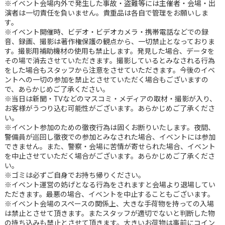
※イベント会場内外で発生した事故・盗難等には主催者・会場・出
演者は一切責任を負いません。貴重品は各自で管理をお願いしま
す。
※イベント開催時、ビデオ・ビデオカメラ・携帯電話などでの録
音、録画、撮影は著作権保護の観点から、一切禁止となっておりま
す。撮影用補助機材の使用も禁止します。発見した場合、データを
その場で消去させていただきます。撮影しているとみなされる行為
をした場合もスタッフから注意をさせていただきます。今後のイベ
ントへの一切の参加を禁止とさせていただく場合もございますの
で、あらかじめご了承ください。
※当日は新聞・TVなどのマスコミ・メディアの取材・撮影が入り、
お客様がうつり込む可能性がございます。あらかじめご了承くださ
い。
※イベント参加のための徹夜行為は固くお断りいたします。夜間、
警備員が巡回し徹夜での参加とみなされた場合、イベントには参加
できません。また、警察・会場に苦情が寄せられた場合、イベント
を中止させていただく場合がございます。あらかじめご了承くださ
い。
※ゴミは必ずご自身でお持ち帰りください。
※イベント運営の妨げとなる行為をされますと会場より退場してい
ただきます。最悪の場合、イベントを中止することもございます。
※イベント会場のスペースの関係上、大きな手荷物を持っての入場
は禁止とさせて頂きます。またスタッフが適切でないと判断した物
の持ち込みも禁止とさせて頂きます。大きいお荷物は事前にコイン