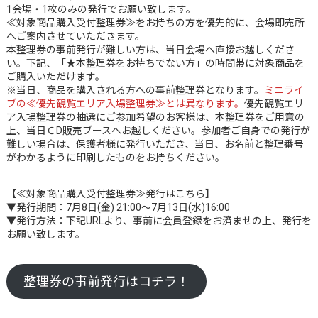
1会場・1枚のみの発行でお願い致します。
≪対象商品購入受付整理券≫をお持ちの方を優先的に、会場即売所
へご案内させていただきます。
本整理券の事前発行が難しい方は、当日会場へ直接お越しくださ
い。下記、「★本整理券をお持ちでない方」の時間帯に対象商品を
ご購入いただけます。
※当日、商品を購入される方への事前整理券となります。
ミニライ
ブの≪優先観覧エリア入場整理券≫とは異なります。
優先観覧エリ
ア入場整理券の抽選にご参加希望のお客様は、本整理券をご用意の
上、当日ＣD販売ブースへお越しください。参加者ご自身での発行が
難しい場合は、保護者様に発行いただき、当日、お名前と整理番号
がわかるように印刷したものをお持ちください。
【≪対象商品購入受付整理券≫発行はこちら】
▼発行期間：7月8日(金) 21:00～7月13日(水)16:00
▼発行方法：下記URLより、事前に会員登録をお済ませの上、発行を
お願い致します。
整理券の事前発行はコチラ！