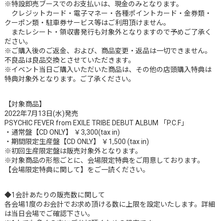
※特設即売ブースでのお支払いは、現金のみとなります。
クレジットカード・電子マネー・各種ポイントカード・金券類・
クーポン類・駐車券サービス等はご利用頂けません。
またレシート・領収書発行も対象外となりますので予めご了承く
ださい。
※ご購入後のご返金、および、商品変更・返品は一切できません。
不良品は良品交換とさせていただきます。
※イベント当日ご購入いただいた商品は、その他の店頭購入特典は
特典対象外となります。ご了承ください。
【対象商品】
2022年7月13日(水)発売
PSYCHIC FEVER from EXILE TRIBE DEBUT ALBUM 「P.C.F」
・通常盤【CD ONLY】 ￥3,300(tax in)
・期間限定生産盤【CD ONLY】 ￥1,500 (tax in)
※初回生産限定盤は販売対象外となります。
※対象商品の形態ごとに、会場限定特典をご用意しております。
【会場限定特典に関して】をご一読ください。
◆1会計あたりの販売数に関して
各会場1度のお会計でお求め頂ける数に上限を設定いたします。詳細
は当日会場でご確認下さい。