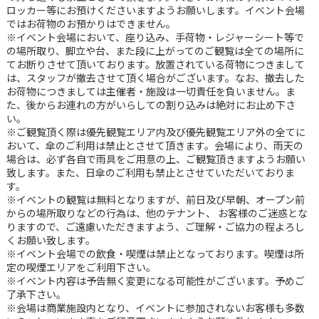
ロッカー等にお預けくださいますようお願いします。イベント会場
ではお荷物のお預かりはできません。
※イベント会場において、座り込み、手荷物・レジャーシート等で
の場所取り、脚立や台、また段に上がってのご観覧は全ての場所に
てお断りさせて頂いております。放置されている荷物につきまして
は、スタッフが撤去させて頂く場合がございます。なお、撤去した
お荷物につきましては主催者・施設は一切責任を負いません。ま
た、後からお連れの方がいらしての割り込みは絶対にお止め下さ
い。
※ご観覧頂く際は優先観覧エリア内及び優先観覧エリア外の全てに
おいて、傘のご利用は禁止とさせて頂きます。会場により、雨天の
場合は、必ず各自で雨具をご用意の上、ご観覧頂きますようお願い
致します。また、日傘のご利用も禁止とさせていただいておりま
す。
※イベントの観覧は無料となりますが、前日及び早朝、オープン前
からの場所取りなどの行為は、他のテナント、 お客様のご迷惑とな
りますので、ご遠慮いただきますよう、ご理解・ご協力の程よろし
くお願い致します。
※イベント会場での飲食・喫煙は禁止となっております。喫煙は所
定の喫煙エリアをご利用下さい。
※イベント内容は予告無く変更になる可能性がございます。予めご
了承下さい。
※会場は商業施設内となり、イベントに参加されないお客様も多数