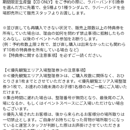
期間限定生産盤【CD ONLY】をご予約の際に、ラバーバンド引換券
を選んだ方に先着で、全5種より1種ランダムで、ラバーバンドを会
場即売所にて販売スタッフよりお渡しします。
※並び直しても再購入できない状況で、販売上限数以上の特典券を
所有していた場合は、理由の如何を問わず禁止事項に抵触したもの
とみなし、以後のイベントへの参加をお断りします。
(例：予約枚数上限２枚で、並び直し購入は出来なかったにも関わら
ず10枚の特典券を所有している場合 など)
※【特典券に関する注意事項】を必ずご一読ください。
【≪優先観覧エリア入場整理券≫の注意事項】
※≪優先観覧エリア入場整理券≫は、ご購入枚数に関係なく、おひ
とりさま1枚までとさせていただきます。≪優先観覧エリア入場整理
券≫1枚で、お連れの3歳未満のお子様1名様のみご一緒にご入場いた
だけます。
※集合時間に遅れた場合は、整理番号が無効となり、最後尾のご入
場になるか、もしくはイベントスペースにご入場いただけない場合
もございます。
※優先入場されたお客様は、後から来られるお客様分の場所取りは
一切禁止とします。ご自身がお持ちになった荷物が場所取りになっ
ていると運営スタッフが判断した際はお声掛けさせていただきま