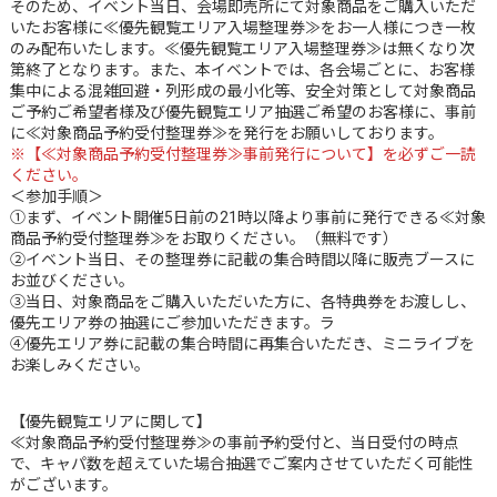
そのため、イベント当日、会場即売所にて対象商品をご購入いただ
いたお客様に≪優先観覧エリア入場整理券≫をお一人様につき一枚
のみ配布いたします。≪優先観覧エリア入場整理券≫は無くなり次
第終了となります。また、本イベントでは、各会場ごとに、お客様
集中による混雑回避・列形成の最小化等、安全対策として対象商品
ご予約ご希望者様及び優先観覧エリア抽選ご希望のお客様に、事前
に≪対象商品予約受付整理券≫を発行をお願いしております。
※【≪対象商品予約受付整理券≫事前発行について】を必ずご一読
ください。
＜参加手順＞
①まず、イベント開催5日前の21時以降より事前に発行できる≪対象
商品予約受付整理券≫をお取りください。（無料です）
②イベント当日、その整理券に記載の集合時間以降に販売ブースに
お並びください。
③当日、対象商品をご購入いただいた方に、各特典券をお渡しし、
優先エリア券の抽選にご参加いただきます。ラ
④優先エリア券に記載の集合時間に再集合いただき、ミニライブを
お楽しみください。
【優先観覧エリアに関して】
≪対象商品予約受付整理券≫の事前予約受付と、当日受付の時点
で、キャパ数を超えていた場合抽選でご案内させていただく可能性
がございます。