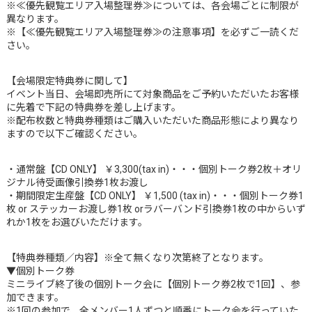
※≪優先観覧エリア入場整理券≫については、各会場ごとに制限が
異なります。
※【≪優先観覧エリア入場整理券≫の注意事項】を必ずご一読くだ
さい。
【会場限定特典券に関して】
イベント当日、会場即売所にて対象商品をご予約いただいたお客様
に先着で下記の特典券を差し上げます。
※配布枚数と特典券種類はご購入いただいた商品形態により異なり
ますので以下ご確認ください。
・通常盤【CD ONLY】 ￥3,300(tax in)・・・個別トーク券2枚＋オリ
ジナル待受画像引換券1枚お渡し
・期間限定生産盤【CD ONLY】 ￥1,500 (tax in)・・・個別トーク券1
枚 or ステッカーお渡し券1枚 orラバーバンド引換券1枚の中からいず
れか1枚をお選びいただけます。
【特典券種類／内容】※全て無くなり次第終了となります。
▼個別トーク券
ミニライブ終了後の個別トーク会に【個別トーク券2枚で1回】、参
加できます。
※1回の参加で、全メンバー1人ずつと順番にトーク会を行っていた