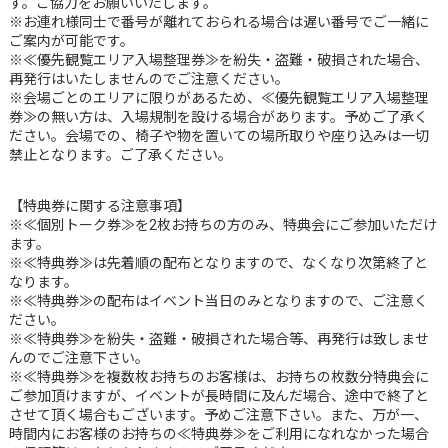
す。ご協力をお願いいたします。
※お連れ様同士で番号が離れておられる場合は遅い番号でご一緒に
ご案内が可能です。
※≪優先観覧エリア入場整理券≫を紛失・盗難・破損された場合、
再発行はいたしませんのでご注意ください。
※会場ごとのエリアに限りがあるため、≪優先観覧エリア入場整理
券≫の無い方は、入場規制を設ける場合があります。予めご了承く
ださい。会場での、椅子や物を置いての場所取りや座り込みは一切
禁止となります。ご了承ください。
【特典券に関する注意事項】
※≪個別トーク券≫を2枚お持ちの方のみ、特典会にご参加いただけ
ます。
※≪特典券≫は先着順の配布となりますので、なくなり次第終了と
なります。
※≪特典券≫の配布はイベント当日のみとなりますので、ご注意く
ださい。
※≪特典券≫を紛失・盗難・破損された場合等、再発行は致しませ
んのでご注意下さい。
※≪特典券≫を複数枚お持ちのお客様は、お持ちの枚数分特典会に
ご参加頂けますが、イベントが長時間に及んだ場合、途中で終了と
させて頂く場合もございます。予めご注意下さい。また、万が一、
時間内にお客様のお持ちの≪特典券≫をご利用になれなかった場合