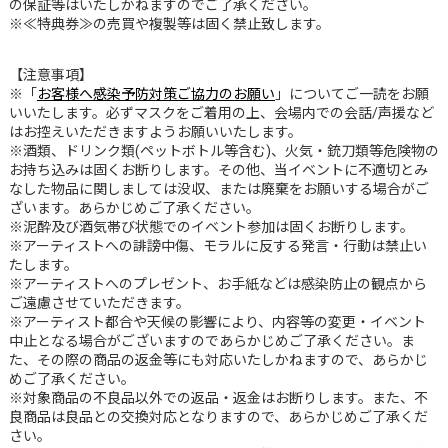
の保証等はいたしかねますのでご了承ください。
※≪特典券≫の売買や複製等は固く禁止致します。
【注意事項】
※「
お客様へ感染予防対策ご協力のお願い
」についてご一読をお願
いいたします。必ずマスクをご着用の上、会場内での会話/声援など
はお控えいただきますようお願いいたします。
※酒類、ドリンク類(ペットボトル等含む)、火気・銃刀類等危険物の
お持ち込みは固くお断りします。その他、当イベントに不適切とみ
なした物品に関しましては没収、または廃棄をお願いする場合がご
ざいます。あらかじめご了承ください。
※泥酔及び酒気帯び状態でのイベント参加は固くお断りします。
※アーティストへの誹謗中傷、モラルに反する発言・行動は禁止い
たします。
※アーティストへのプレゼント、お手紙などは感染防止の観点から
ご遠慮させていただきます。
※アーティスト都合や天候の影響により、内容等の変更・イベント
中止となる場合がございますのであらかじめご了承ください。ま
た、その際の商品の返金等にも対応いたしかねますので、あらかじ
めご了承ください。
※対象商品の不良品以外での返品・返金はお断りします。また、不
良商品は良品との交換対応となりますので、あらかじめご了承くだ
さい。