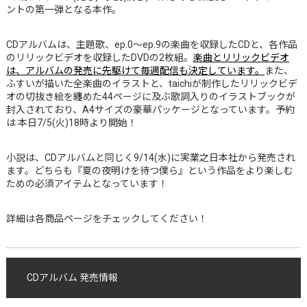
ントの第一弾となる本作。
CDアルバムは、主題歌、ep.0～ep.9の楽曲を収録したCDと、各作品
のリリックビデオを収録したDVDの2枚組。
楽曲とリリックビデオ
は、アルバムの発売に先駆けて毎週配信も決定しています。
また、
ふすいが描いた全楽曲のイラストと、taichiが制作したリリックビデ
オの切抜き絵を纏めた44ページに及ぶ歌詞入りのイラストブックが
封入されており、A4サイズの豪華パッケージとなっています。予約
は 本日7/5(火)18時より開始！
小説は、CDアルバムと同じく9/14(水)に実業之日本社から発売され
ます。どちらも『夏の夜明けを待つ僕ら』という作品をより楽しむ
ための必須アイテムとなっています！
詳細は各商品ページをチェックしてください！
CDアルバム 発売情報