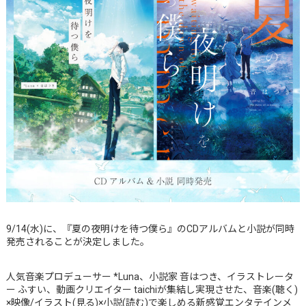
9/14(水)に、『夏の夜明けを待つ僕ら』のCDアルバムと小説が同時
発売されることが決定しました。
人気音楽プロデューサー *Luna、小説家 音はつき、イラストレータ
ー ふすい、動画クリエイター taichiが集結し実現させた、音楽(聴く)
×映像/イラスト(見る)×小説(読む)で楽しめる新感覚エンタテインメ