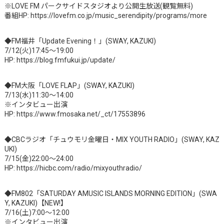
※LOVE FM パークサイドスタジオより公開生放送(観覧無料)
番組HP: https://lovefm.co.jp/music_serendipity/programs/more
◆FM福井「Update Evening！」(SWAY, KAZUKI)
7/12(火)17:45～19:00
HP: https://blog.fmfukui.jp/update/
◆FM大阪「LOVE FLAP」(SWAY, KAZUKI)
7/13(水)11:30～14:00
※インタビュー出演
HP: https://www.fmosaka.net/_ct/17553896
◆CBCラジオ「チュウモリ金曜日・MIX YOUTH RADIO」(SWAY, KAZ
UKI)
7/15(金)22:00～24:00
HP: https://hicbc.com/radio/mixyouthradio/
◆FM802「SATURDAY AMUSIC ISLANDS MORNING EDITION」(SWA
Y, KAZUKI)【NEW!】
7/16(土)7:00～12:00
※インタビュー出演