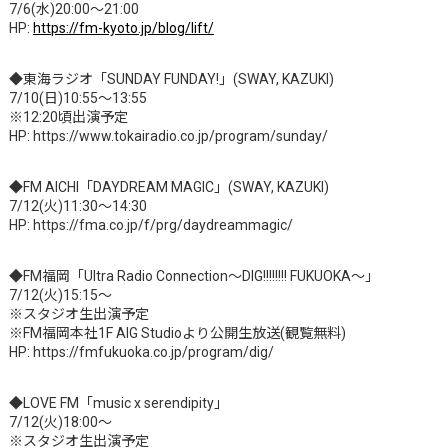
7/6(水)20:00～21:00
HP:
https://fm-kyoto.jp/blog/lift/
◆東海ラジオ「SUNDAY FUNDAY!」(SWAY, KAZUKI)
7/10(日)10:55～13:55
※12:20頃出演予定
HP: https://www.tokairadio.co.jp/program/sunday/
◆FM AICHI「DAYDREAM MAGIC」(SWAY, KAZUKI)
7/12(火)11:30～14:30
HP: https://fma.co.jp/f/prg/daydreammagic/
◆FM福岡「Ultra Radio Connection～DIG!!!!!!!! FUKUOKA～」
7/12(火)15:15～
※スタジオ生出演予定
※FM福岡本社1F AIG Studioより公開生放送(観覧無料)
HP: https://fmfukuoka.co.jp/program/dig/
◆LOVE FM「music x serendipity」
7/12(火)18:00～
※スタジオ生出演予定