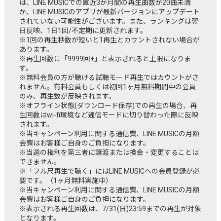
は、LINE MUSICでの直近3か月間の再生曲数が20曲未満
か、LINE MUSICのアプリが最新バージョンにアップデート
されていない可能性がございます。また、ランキングは翌
日反映、1日1回/不定期に更新されます。
※1回の再生秒数が短いと1再生とカウントされない場合が
あります。
※再生回数に「9999回+」と表示されると上限になりま
す。
※無料会員の方が聴ける試聴モード再生ではカウントがさ
れません。有料会員もしくは初回1ヶ月無料期間中の会員
のみ、再生数が反映されます。
※オフライン状態(ダウンロード保存)での再生の場合、再
生回数はwi-fi環境など通信モードに切り替わった際に反映
されます。
※当キャンペーン利用に関する通信費、LINE MUSICの月額
会費はお客様ご自身のご負担になります。
※当選の権利を第三者に譲渡または換金・変更することは
できません。
※「フル尺再生で聴く」にはLINE MUSICへの会員登録が必
要です。（1ヶ月無料実施中）
※当キャンペーン利用に関する通信費、LINE MUSICの月額
会費はお客様ご自身のご負担になります。
※表示される再生回数は、7/31(日)23:59までの再生が対象
となります。